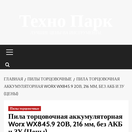
Перейти
Техно Парк
к
содержимому
ЛУЧШИЕ ЦЕНЫ НА ИНСТРУМЕНТЫ.
Основное
меню
ГЛАВНАЯ
ПИЛЫ ТОРЦОВОЧНЫЕ
ПИЛА ТОРЦОВОЧНАЯ
АККУМУЛЯТОРНАЯ WORX WX845.9 20В, 216 ММ, БЕЗ АКБ И ЗУ
(ЦЕНЫ)
Пилы торцовочные
Пила торцовочная аккумуляторная
Worx WX845.9 20В, 216 мм, без АКБ
и ЗУ (Цены)