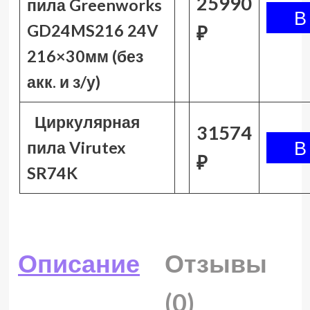
25990
пила Greenworks
GD24MS216 24V
₽
216×30мм (без
акк. и з/у)
Циркулярная
31574
пила Virutex
₽
SR74K
Описание
Отзывы
(0)