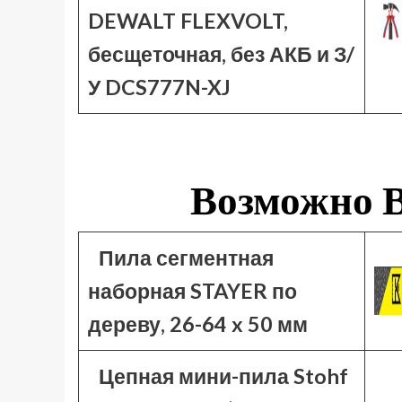
DEWALT FLEXVOLT,
бесщеточная, без АКБ и З/
У DCS777N-XJ
Возможно В
Пила сегментная
наборная STAYER по
дереву, 26-64 x 50 мм
Цепная мини-пила Stohf