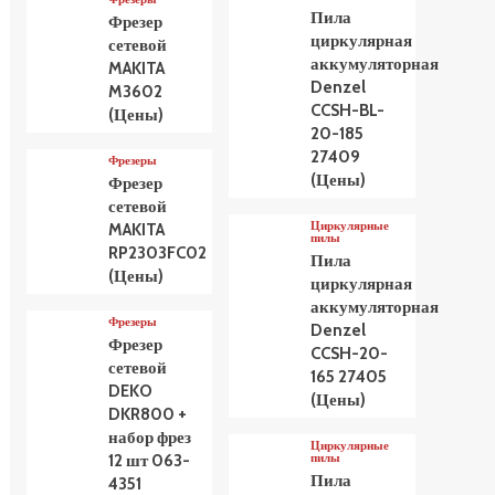
Пила
Фрезер
циркулярная
сетевой
аккумуляторная
MAKITA
Denzel
M3602
CCSH-BL-
(Цены)
20-185
27409
Фрезеры
(Цены)
Фрезер
сетевой
Циркулярные
MAKITA
пилы
RP2303FC02
Пила
(Цены)
циркулярная
аккумуляторная
Фрезеры
Denzel
Фрезер
CCSH-20-
сетевой
165 27405
DEKO
(Цены)
DKR800 +
набор фрез
Циркулярные
пилы
12 шт 063-
Пила
4351