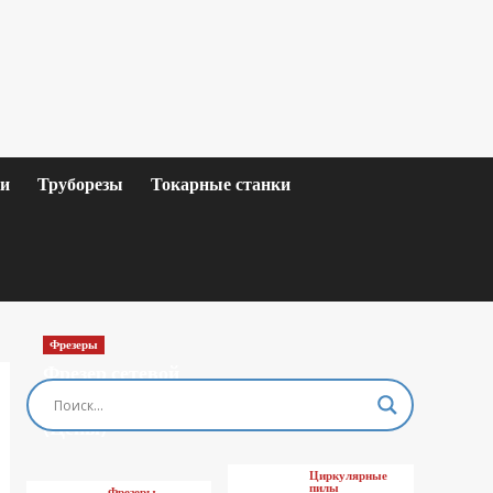
ки
Труборезы
Токарные станки
Фрезеры
Фрезер сетевой
MAKITA M3601
(Цены)
Циркулярные
пилы
Фрезеры