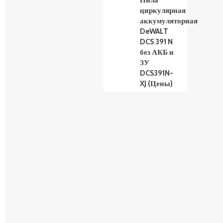
Пила
циркулярная
аккумуляторная
DeWALT
DCS 391 N
без АКБ и
ЗУ
DCS391N-
XJ (Цены)