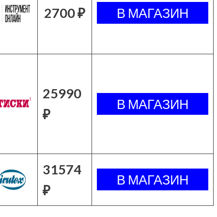
2700 ₽
25990
₽
31574
₽