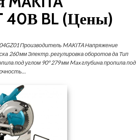
я MAKITA
 40В BL (Цены)
004GZ01 Производитель MAKITA Напряжение
ска 260 мм Электр. регулировка оборотов да Тип
ла под углом 90° 279 мм Max глубина пропила под
точность…