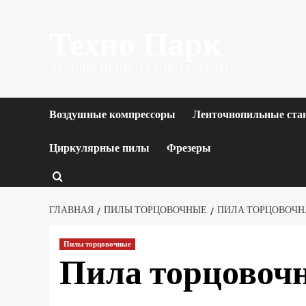
Перейти
Техно Парк
к
содержимому
ЛУЧШИЕ ЦЕНЫ НА ИНСТРУМЕНТЫ.
Воздушные компрессоры
Ленточнопильные ста
Циркулярные пилы
Фрезеры
ГЛАВНАЯ
ПИЛЫ ТОРЦОВОЧНЫЕ
ПИЛА ТОРЦОВОЧНА
Пилы торцовочные
Пила торцовоч