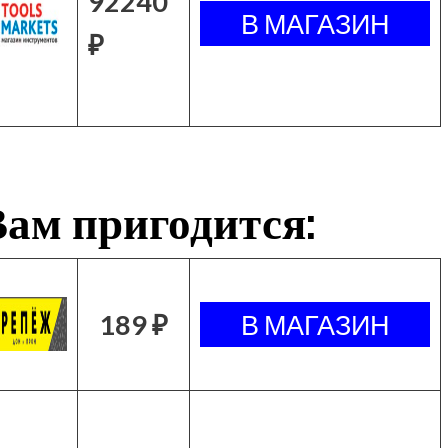
92240
₽
ам пригодится:
189 ₽