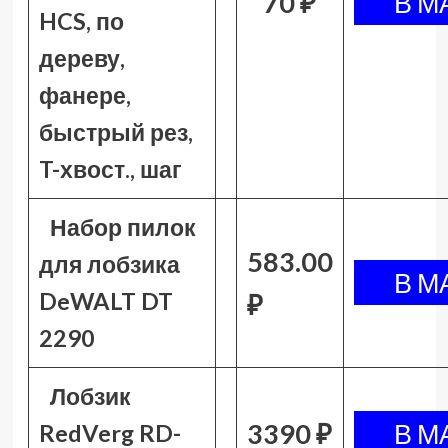
70 ₽
HCS, по
дереву,
фанере,
быстрый рез,
T-хвост., шаг
Набор пилок
583.00
для лобзика
DeWALT DT
₽
2290
Лобзик
3390 ₽
RedVerg RD-