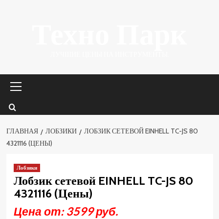
Перейти
Техно Парк
к
содержимому
ЛУЧШИЕ ЦЕНЫ НА ИНСТРУМЕНТЫ.
Основное
меню
ГЛАВНАЯ
ЛОБЗИКИ
ЛОБЗИК СЕТЕВОЙ EINHELL TC-JS 80
4321116 (ЦЕНЫ)
Лобзики
Лобзик сетевой EINHELL TC-JS 80
4321116 (Цены)
Цена от: 3599 руб.