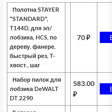
Полотна STAYER
"STANDARD",
T144D, для эл/
70 ₽
лобзика, HCS, по
дереву, фанере,
быстрый рез, T-
хвост., шаг
Набор пилок для
583.00
лобзика DeWALT
₽
DT 2290