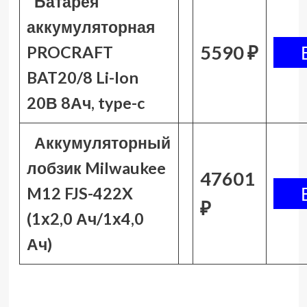
Батарея
аккумуляторная
5590 ₽
PROCRAFT
BAT20/8 Li-Ion
20В 8Ач, type-c
Аккумуляторный
лобзик Milwaukee
47601
M12 FJS-422X
₽
(1х2,0 Ач/1х4,0
Ач)