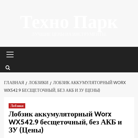
Перейти
Техно Парк
к
содержимому
ЛУЧШИЕ ЦЕНЫ НА ИНСТРУМЕНТЫ.
Основное
меню
ГЛАВНАЯ
ЛОБЗИКИ
ЛОБЗИК АККУМУЛЯТОРНЫЙ WORX
WX542.9 БЕСЩЕТОЧНЫЙ, БЕЗ АКБ И ЗУ (ЦЕНЫ)
Лобзики
Лобзик аккумуляторный Worx
WX542.9 бесщеточный, без АКБ и
ЗУ (Цены)