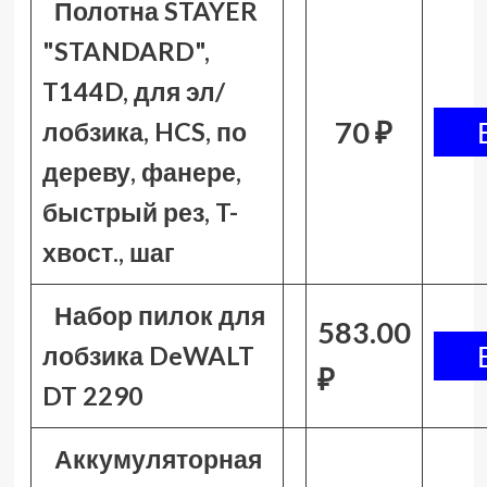
Полотна STAYER
"STANDARD",
T144D, для эл/
70 ₽
лобзика, HCS, по
дереву, фанере,
быстрый рез, T-
хвост., шаг
Набор пилок для
583.00
лобзика DeWALT
₽
DT 2290
Аккумуляторная