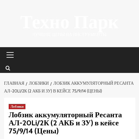
Перейти
Техно Парк
к
содержимому
ЛУЧШИЕ ЦЕНЫ НА ИНСТРУМЕНТЫ.
Основное
меню
ГЛАВНАЯ
ЛОБЗИКИ
ЛОБЗИК АККУМУЛЯТОРНЫЙ РЕСАНТА
АЛ-20LI/2К (2 АКБ И ЗУ) В КЕЙСЕ 75/9/14 (ЦЕНЫ)
Лобзики
Лобзик аккумуляторный Ресанта
АЛ-20Li/2К (2 АКБ и ЗУ) в кейсе
75/9/14 (Цены)