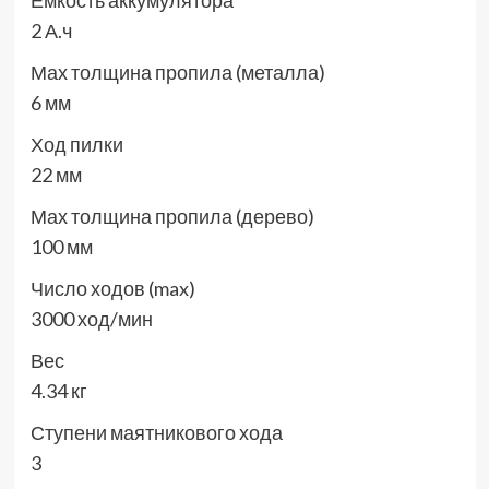
Емкость аккумулятора
2 А.ч
Мах толщина пропила (металла)
6 мм
Ход пилки
22 мм
Мах толщина пропила (дерево)
100 мм
Число ходов (max)
3000 ход/мин
Вес
4.34 кг
Ступени маятникового хода
3