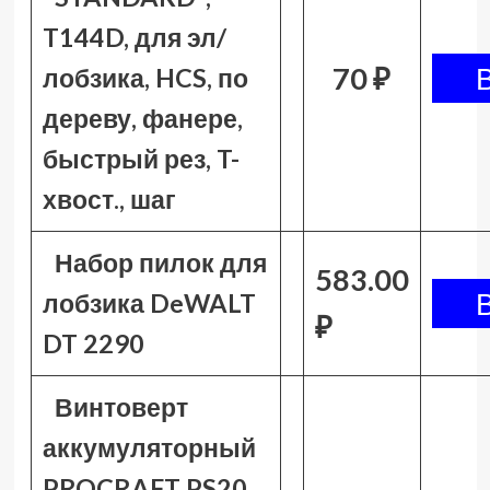
T144D, для эл/
70 ₽
лобзика, HCS, по
дереву, фанере,
быстрый рез, T-
хвост., шаг
Набор пилок для
583.00
лобзика DeWALT
₽
DT 2290
Винтоверт
аккумуляторный
PROCRAFT PS20