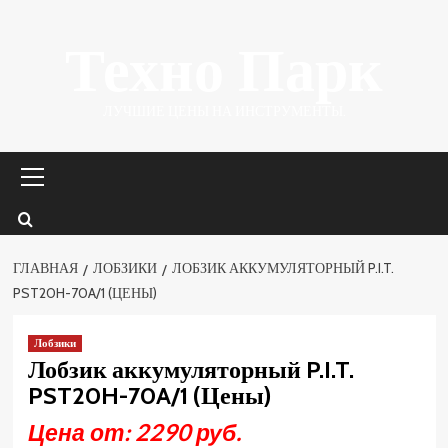
Перейти
Техно Парк
к
содержимому
ЛУЧШИЕ ЦЕНЫ НА ИНСТРУМЕНТЫ.
Основное
меню
ГЛАВНАЯ
ЛОБЗИКИ
ЛОБЗИК АККУМУЛЯТОРНЫЙ P.I.T.
PST20H-70A/1 (ЦЕНЫ)
Лобзики
Лобзик аккумуляторный P.I.T.
PST20H-70A/1 (Цены)
Цена от: 2290 руб.