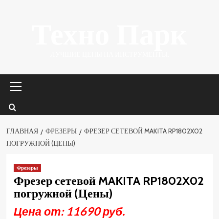
Перейти
Техно Парк
к
содержимому
ЛУЧШИЕ ЦЕНЫ НА ИНСТРУМЕНТЫ.
Основное
меню
ГЛАВНАЯ
ФРЕЗЕРЫ
ФРЕЗЕР СЕТЕВОЙ MAKITA RP1802X02
ПОГРУЖНОЙ (ЦЕНЫ)
Фрезеры
Фрезер сетевой MAKITA RP1802X02
погружной (Цены)
Цена от: 11690 руб.