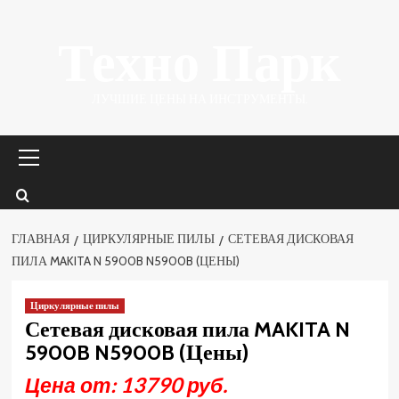
Перейти
Техно Парк
к
содержимому
ЛУЧШИЕ ЦЕНЫ НА ИНСТРУМЕНТЫ.
Основное
меню
ГЛАВНАЯ
ЦИРКУЛЯРНЫЕ ПИЛЫ
СЕТЕВАЯ ДИСКОВАЯ
ПИЛА MAKITA N 5900B N5900B (ЦЕНЫ)
Циркулярные пилы
Сетевая дисковая пила MAKITA N
5900B N5900B (Цены)
Цена от: 13790 руб.