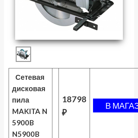
Сетевая
дисковая
18798
пила
MAKITA N
₽
5900B
N5900B