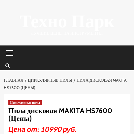
Перейти
Техно Парк
к
содержимому
ЛУЧШИЕ ЦЕНЫ НА ИНСТРУМЕНТЫ.
Основное
меню
ГЛАВНАЯ
ЦИРКУЛЯРНЫЕ ПИЛЫ
ПИЛА ДИСКОВАЯ MAKITA
HS7600 (ЦЕНЫ)
Циркулярные пилы
Пила дисковая MAKITA HS7600
(Цены)
Цена от: 10990 руб.