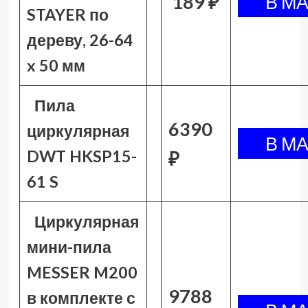
189 ₽
STAYER по
дереву, 26-64
x 50 мм
Пила
6390
циркулярная
DWT HKSP15-
₽
61 S
Циркулярная
мини-пила
MESSER M200
9788
в комплекте с