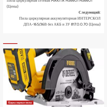
Пила циркулярная сетевая MAKITA HS6601 HS6601
записи
(Цены)
Следующий:
Пила циркулярная аккумуляторная ИНТЕРСКОЛ
ДПА-165/36В без АКБ и ЗУ 817.0.0.70 (Цены)
Циркулярные пилы