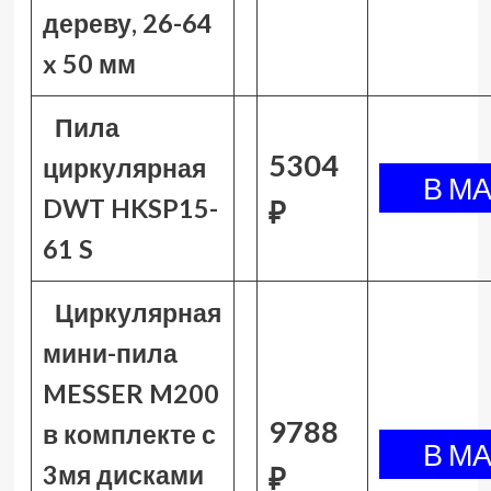
дереву, 26-64
x 50 мм
Пила
5304
циркулярная
DWT HKSP15-
₽
61 S
Циркулярная
мини-пила
MESSER M200
9788
в комплекте с
3мя дисками
₽