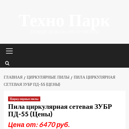
Перейти
Техно Парк
к
содержимому
ЛУЧШИЕ ЦЕНЫ НА ИНСТРУМЕНТЫ.
Основное
меню
ГЛАВНАЯ
ЦИРКУЛЯРНЫЕ ПИЛЫ
ПИЛА ЦИРКУЛЯРНАЯ
СЕТЕВАЯ ЗУБР ПД-55 (ЦЕНЫ)
Циркулярные пилы
Пила циркулярная сетевая ЗУБР
ПД-55 (Цены)
Цена от: 6470 руб.