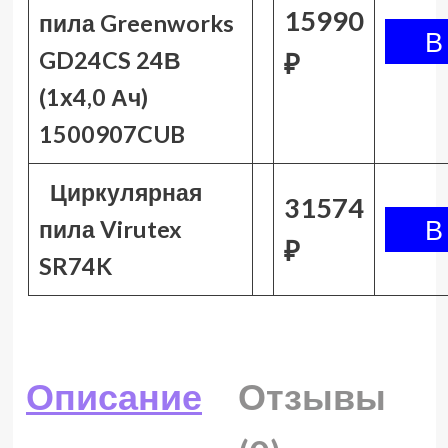
15990
пила Greenworks
GD24CS 24В
₽
(1х4,0 Ач)
1500907CUB
Циркулярная
31574
пила Virutex
₽
SR74K
Описание
Отзывы