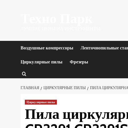
Перейти
Техно Парк
к
содержимому
ЛУЧШИЕ ЦЕНЫ НА ИНСТРУМЕНТЫ.
Воздушные компрессоры
Ленточнопильные ста
Циркулярные пилы
Фрезеры
ГЛАВНАЯ
ЦИРКУЛЯРНЫЕ ПИЛЫ
ПИЛА ЦИРКУЛЯРНАЯ 
Циркулярные пилы
Пила циркулярн