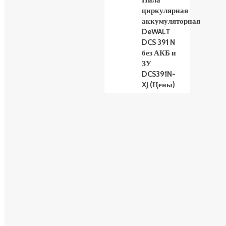
Пила
циркулярная
аккумуляторная
DeWALT
DCS 391 N
без АКБ и
ЗУ
DCS391N-
XJ (Цены)