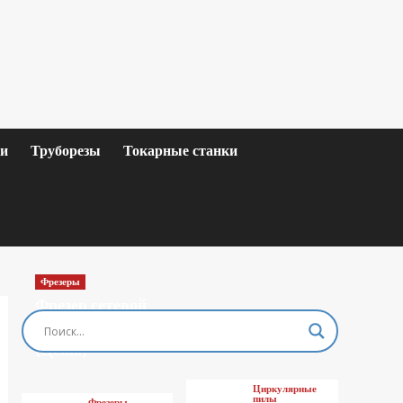
ки
Труборезы
Токарные станки
Фрезеры
Фрезер сетевой
MAKITA M3601
(Цены)
Циркулярные
пилы
Фрезеры