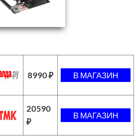
8990 ₽
20590
₽