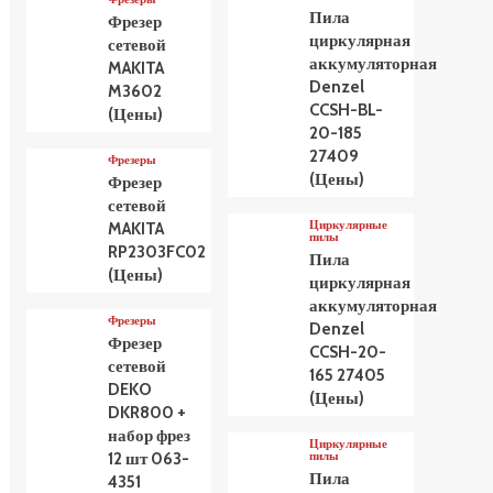
Пила
Фрезер
циркулярная
сетевой
аккумуляторная
MAKITA
Denzel
M3602
CCSH-BL-
(Цены)
20-185
27409
Фрезеры
(Цены)
Фрезер
сетевой
Циркулярные
MAKITA
пилы
RP2303FC02
Пила
(Цены)
циркулярная
аккумуляторная
Фрезеры
Denzel
Фрезер
CCSH-20-
сетевой
165 27405
DEKO
(Цены)
DKR800 +
набор фрез
Циркулярные
пилы
12 шт 063-
Пила
4351