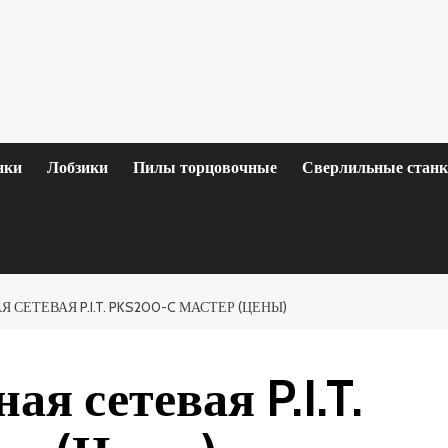
нки
Лобзики
Пилы торцовочные
Сверлильные стан
СЕТЕВАЯ P.I.T. PKS200-C МАСТЕР (ЦЕНЫ)
я сетевая P.I.T.