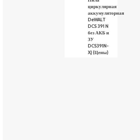
Пила
циркулярная
аккумуляторная
DeWALT
DCS 391 N
без АКБ и
ЗУ
DCS391N-
XJ (Цены)