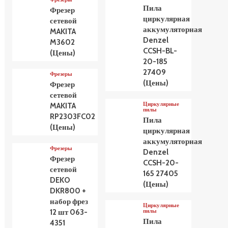
Пила
Фрезер
циркулярная
сетевой
аккумуляторная
MAKITA
Denzel
M3602
CCSH-BL-
(Цены)
20-185
27409
Фрезеры
(Цены)
Фрезер
сетевой
Циркулярные
MAKITA
пилы
RP2303FC02
Пила
(Цены)
циркулярная
аккумуляторная
Фрезеры
Denzel
Фрезер
CCSH-20-
сетевой
165 27405
DEKO
(Цены)
DKR800 +
набор фрез
Циркулярные
пилы
12 шт 063-
Пила
4351