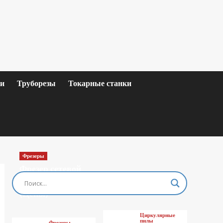
ки
Труборезы
Токарные станки
Фрезеры
Фрезер сетевой
MAKITA M3601
(Цены)
Циркулярные
пилы
Фрезеры