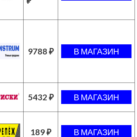
₽
9788 ₽
5432 ₽
189 ₽