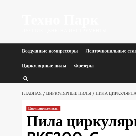
Перейти
Техно Парк
к
содержимому
ЛУЧШИЕ ЦЕНЫ НА ИНСТРУМЕНТЫ.
Воздушные компрессоры
Ленточнопильные ста
Циркулярные пилы
Фрезеры
ГЛАВНАЯ
ЦИРКУЛЯРНЫЕ ПИЛЫ
ПИЛА ЦИРКУЛЯРНАЯ 
Циркулярные пилы
Пила циркулярна