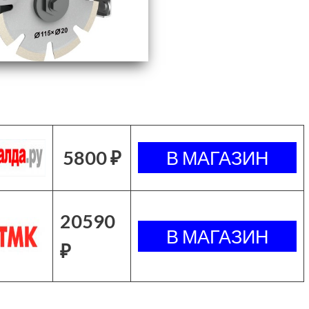
5800 ₽
20590
₽