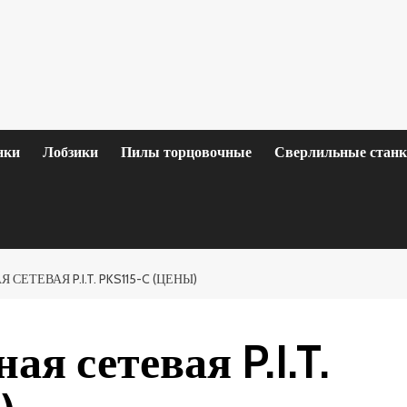
нки
Лобзики
Пилы торцовочные
Сверлильные стан
СЕТЕВАЯ P.I.T. PKS115-C (ЦЕНЫ)
я сетевая P.I.T.