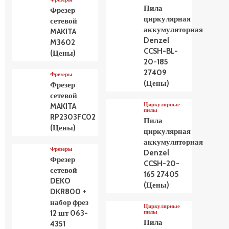
Пила
Фрезер
циркулярная
сетевой
аккумуляторная
MAKITA
Denzel
M3602
CCSH-BL-
(Цены)
20-185
27409
Фрезеры
(Цены)
Фрезер
сетевой
Циркулярные
MAKITA
пилы
RP2303FC02
Пила
(Цены)
циркулярная
аккумуляторная
Фрезеры
Denzel
Фрезер
CCSH-20-
сетевой
165 27405
DEKO
(Цены)
DKR800 +
набор фрез
Циркулярные
пилы
12 шт 063-
Пила
4351