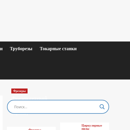
ки
Труборезы
Токарные станки
Фрезеры
Фрезер сетевой
MAKITA M3601
(Цены)
Циркулярные
пилы
Фрезеры