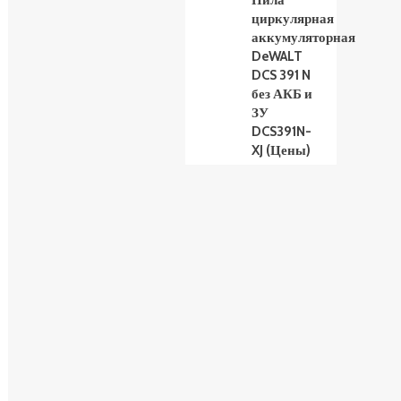
Пила
циркулярная
аккумуляторная
DeWALT
DCS 391 N
без АКБ и
ЗУ
DCS391N-
XJ (Цены)