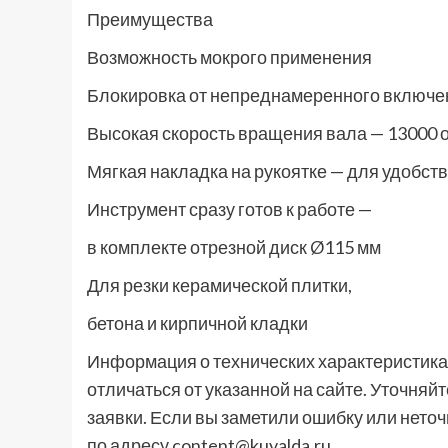
Преимущества
Возможность мокрого применения
Блокировка от непреднамеренного включе
Высокая скорость вращения вала — 13000 
Мягкая накладка на рукоятке — для удобст
Инструмент сразу готов к работе —
в комплекте отрезной диск Ø115 мм
Для резки керамической плитки,
бетона и кирпичной кладки
Информация о технических характеристиках
отличаться от указанной на сайте. Уточня
заявки. Если вы заметили ошибку или неточ
по адресу content@kuvalda.ru