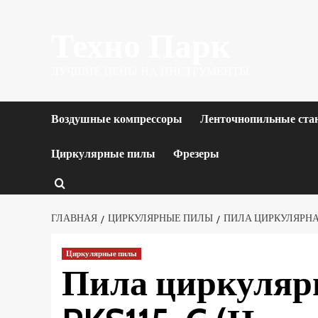
Перейти
Техно Парк
к
содержимому
ЛУЧШИЕ ЦЕНЫ НА ИНСТРУМЕНТЫ.
Воздушные компрессоры
Ленточнопильные ста
Циркулярные пилы
Фрезеры
ГЛАВНАЯ
ЦИРКУЛЯРНЫЕ ПИЛЫ
ПИЛА ЦИРКУЛЯРНАЯ 
Циркулярные пилы
Пила циркулярна