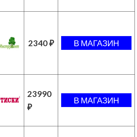
2340 ₽
23990
₽