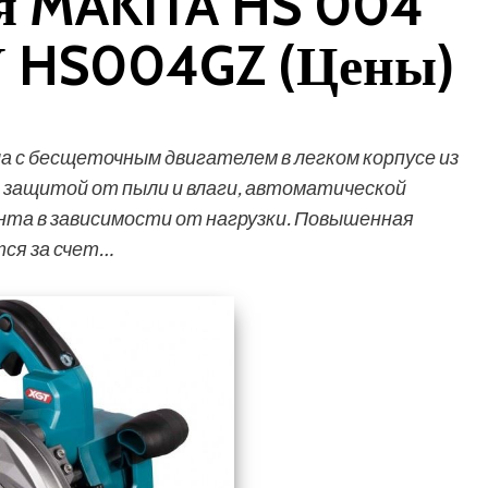
я MAKITA HS 004
ЗУ HS004GZ (Цены)
а с бесщеточным двигателем в легком корпусе из
 защитой от пыли и влаги, автоматической
нта в зависимости от нагрузки. Повышенная
ся за счет…