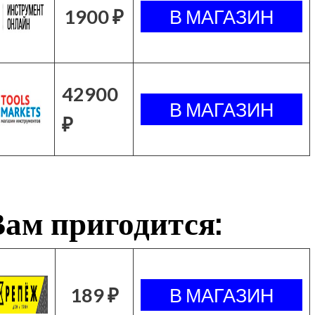
1900 ₽
42900
₽
ам пригодится:
189 ₽