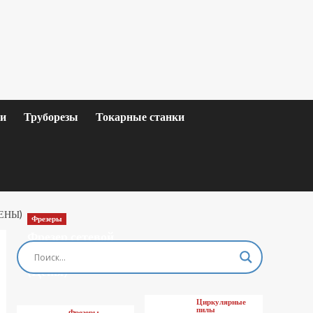
ки
Труборезы
Токарные станки
ЕНЫ)
Фрезеры
Фрезер сетевой
MAKITA M3601
(Цены)
Циркулярные
пилы
Фрезеры