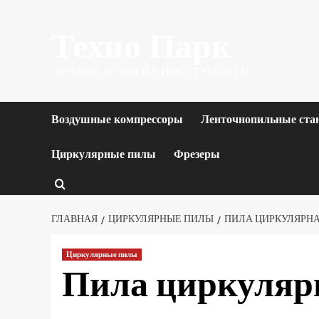
Перейти
Техно Парк
к
содержимому
ЛУЧШИЕ ЦЕНЫ НА ИНСТРУМЕНТЫ.
Воздушные компрессоры
Ленточнопильные ста
Циркулярные пилы
Фрезеры
ГЛАВНАЯ
ЦИРКУЛЯРНЫЕ ПИЛЫ
ПИЛА ЦИРКУЛЯРНАЯ
Циркулярные пилы
Пила циркуляр