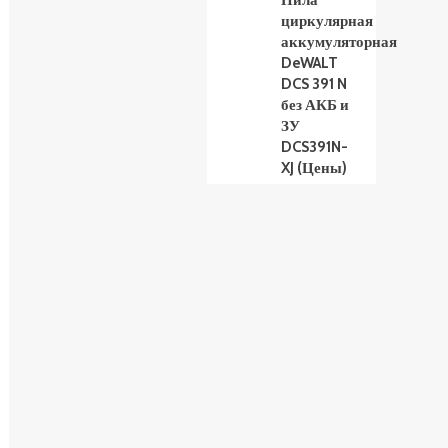
Пила
циркулярная
аккумуляторная
DeWALT
DCS 391 N
без АКБ и
ЗУ
DCS391N-
XJ (Цены)