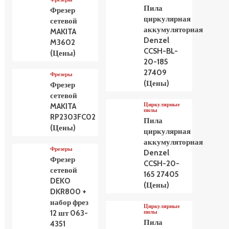
Пила
Фрезер
циркулярная
сетевой
аккумуляторная
MAKITA
Denzel
M3602
CCSH-BL-
(Цены)
20-185
27409
Фрезеры
(Цены)
Фрезер
сетевой
Циркулярные
MAKITA
пилы
RP2303FC02
Пила
(Цены)
циркулярная
аккумуляторная
Фрезеры
Denzel
Фрезер
CCSH-20-
сетевой
165 27405
DEKO
(Цены)
DKR800 +
набор фрез
Циркулярные
пилы
12 шт 063-
Пила
4351