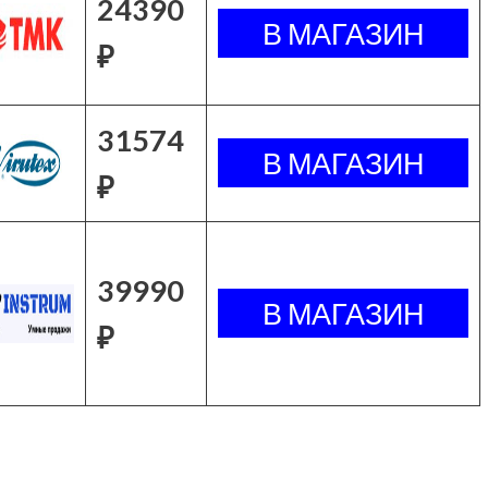
24390
₽
31574
₽
39990
₽