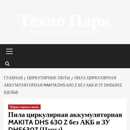
Перейти
Техно Парк
к
содержимому
ЛУЧШИЕ ЦЕНЫ НА ИНСТРУМЕНТЫ.
Основное
меню
ГЛАВНАЯ
ЦИРКУЛЯРНЫЕ ПИЛЫ
ПИЛА ЦИРКУЛЯРНАЯ
АККУМУЛЯТОРНАЯ MAKITA DHS 630 Z БЕЗ АКБ И ЗУ DHS630Z
(ЦЕНЫ)
Циркулярные пилы
Пила циркулярная аккумуляторная
MAKITA DHS 630 Z без АКБ и ЗУ
DHS630Z (Цены)