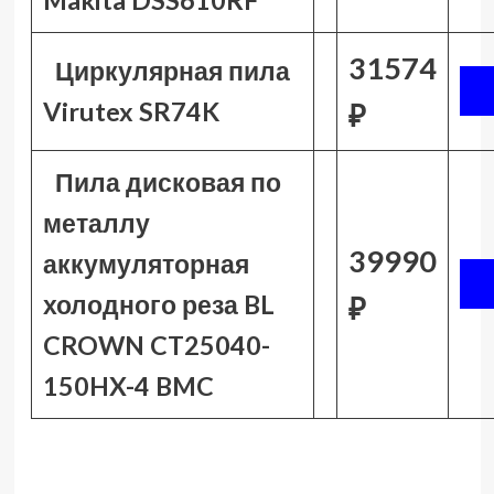
Makita DSS610RF
31574
Циркулярная пила
Virutex SR74K
₽
Пила дисковая по
металлу
39990
аккумуляторная
холодного реза BL
₽
CROWN CT25040-
150HX-4 BMC