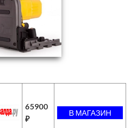
65900
₽