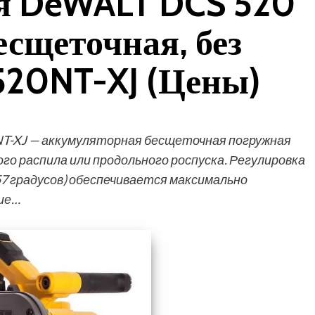
я DeWALT DCS 520
есщеточная, без
520NT-XJ (Цены)
T-XJ — аккумуляторная бесщеточная погружная
ого распила или продольного роспуска. Регулировка
-57 градусов) обеспечивается максимально
ие…