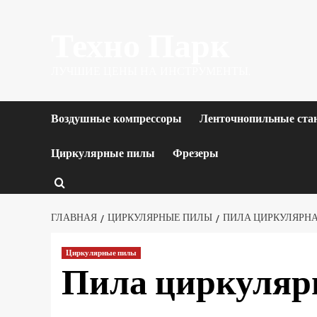
Перейти
Техно Парк
к
содержимому
ЛУЧШИЕ ЦЕНЫ НА ИНСТРУМЕНТЫ.
Воздушные компрессоры
Ленточнопильные ста
Циркулярные пилы
Фрезеры
ГЛАВНАЯ
ЦИРКУЛЯРНЫЕ ПИЛЫ
ПИЛА ЦИРКУЛЯРНАЯ
Циркулярные пилы
Пила циркуляр