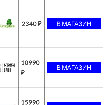
2340 ₽
10990
₽
15990