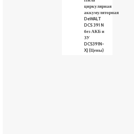
Пила
циркулярная
аккумуляторная
DeWALT
DCS 391 N
без АКБ и
ЗУ
DCS391N-
XJ (Цены)