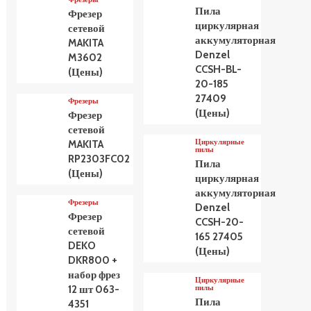
Пила
Фрезер
циркулярная
сетевой
аккумуляторная
MAKITA
Denzel
M3602
CCSH-BL-
(Цены)
20-185
27409
Фрезеры
(Цены)
Фрезер
сетевой
Циркулярные
MAKITA
пилы
RP2303FC02
Пила
(Цены)
циркулярная
аккумуляторная
Фрезеры
Denzel
Фрезер
CCSH-20-
сетевой
165 27405
DEKO
(Цены)
DKR800 +
набор фрез
Циркулярные
пилы
12 шт 063-
Пила
4351