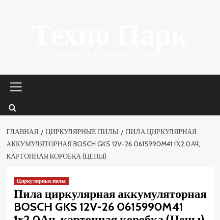
Перейти
Техно Парк
к
содержимому
ЛУЧШИЕ ЦЕНЫ НА ИНСТРУМЕНТЫ.
Основное
меню
ГЛАВНАЯ
ЦИРКУЛЯРНЫЕ ПИЛЫ
ПИЛА ЦИРКУЛЯРНАЯ
АККУМУЛЯТОРНАЯ BOSCH GKS 12V-26 0615990M41 1Х2,0АЧ,
КАРТОННАЯ КОРОБКА (ЦЕНЫ)
Циркулярные пилы
Пила циркулярная аккумуляторная
BOSCH GKS 12V-26 0615990M41
1х2,0Ач, картонная коробка (Цены)