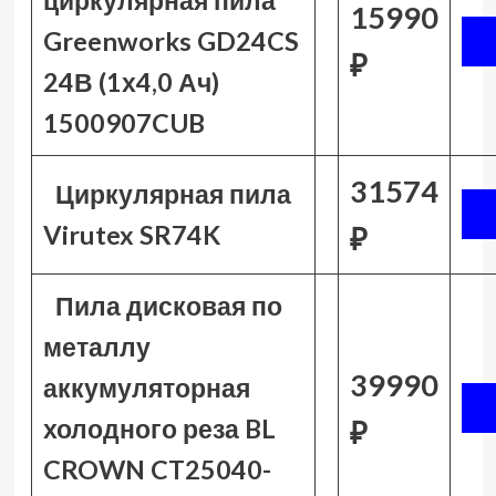
циркулярная пила
15990
Greenworks GD24CS
₽
24В (1х4,0 Ач)
1500907CUB
31574
Циркулярная пила
Virutex SR74K
₽
Пила дисковая по
металлу
39990
аккумуляторная
холодного реза BL
₽
CROWN CT25040-