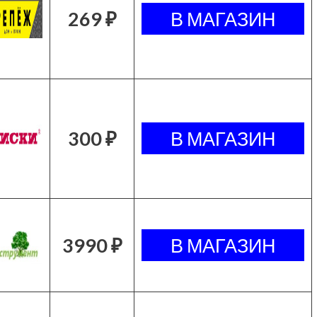
269 ₽
300 ₽
3990 ₽