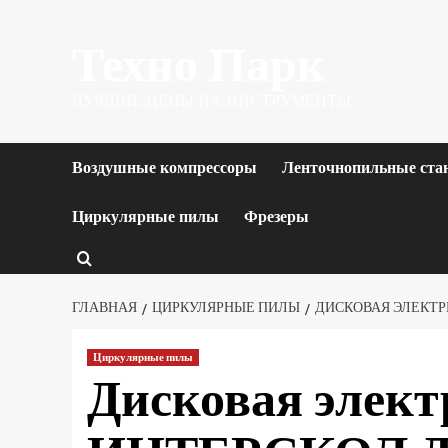
Перейти
Техно Парк
к
содержимому
ЛУЧШИЕ ЦЕНЫ НА ИНСТРУМЕНТЫ.
Воздушные компрессоры
Ленточнопильные ста
Циркулярные пилы
Фрезеры
ГЛАВНАЯ
ЦИРКУЛЯРНЫЕ ПИЛЫ
ДИСКОВАЯ ЭЛЕКТРИ
Циркулярные пилы
Дисковая элект