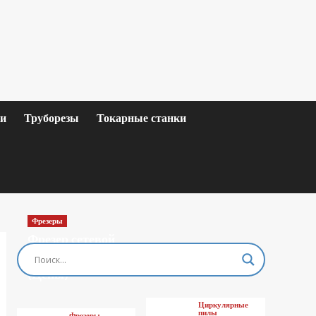
ки
Труборезы
Токарные станки
Фрезеры
Фрезер сетевой
MAKITA M3601
(Цены)
Циркулярные
пилы
Фрезеры