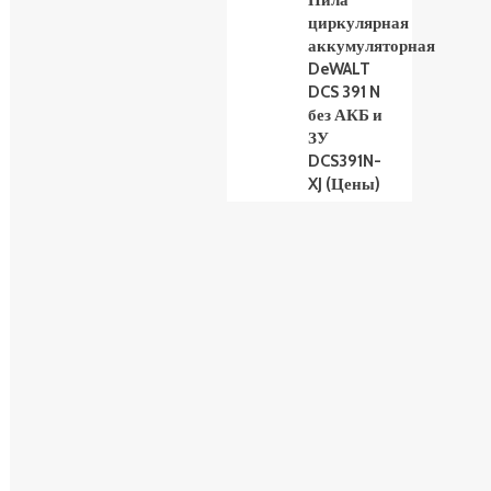
Пила
циркулярная
аккумуляторная
DeWALT
DCS 391 N
без АКБ и
ЗУ
DCS391N-
XJ (Цены)