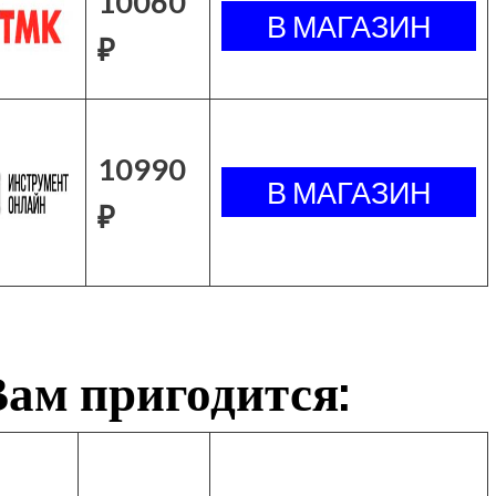
10060
₽
10990
₽
ам пригодится: