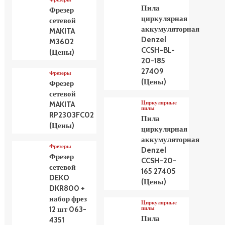
Пила
Фрезер
циркулярная
сетевой
аккумуляторная
MAKITA
Denzel
M3602
CCSH-BL-
(Цены)
20-185
27409
Фрезеры
(Цены)
Фрезер
сетевой
Циркулярные
MAKITA
пилы
RP2303FC02
Пила
(Цены)
циркулярная
аккумуляторная
Фрезеры
Denzel
Фрезер
CCSH-20-
сетевой
165 27405
DEKO
(Цены)
DKR800 +
набор фрез
Циркулярные
пилы
12 шт 063-
Пила
4351