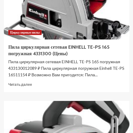
Циркулярные пилы
Пила циркулярная сетевая EINHELL TE-PS 165
погружная 4331300 (Цены)
Пила циркулярная сетевая EINHELL TE-PS 165 погружная
433130012089 ₽ Пила циркулярная погружная Einhell TE-PS
16511154 ₽ Возможно Вам пригодится: Пила...
Прочитать
Читать далее
больше
о
Пила
циркулярная
сетевая
EINHELL
TE-
PS