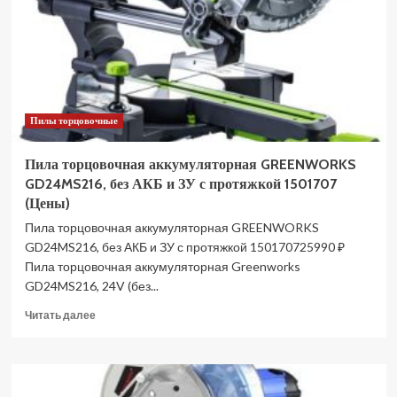
(Цены)
Пилы торцовочные
Пила торцовочная аккумуляторная GREENWORKS
GD24MS216, без АКБ и ЗУ с протяжкой 1501707
(Цены)
Пила торцовочная аккумуляторная GREENWORKS
GD24MS216, без АКБ и ЗУ с протяжкой 150170725990 ₽
Пила торцовочная аккумуляторная Greenworks
GD24MS216, 24V (без...
Прочитать
Читать далее
больше
о
Пила
торцовочная
аккумуляторная