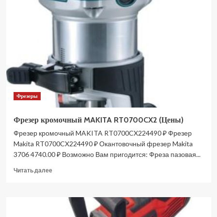
сетевая
BELMASH
MS
B-
255
S218A
(Цены)
Фрезеры
Фрезер кромочный MAKITA RT0700CX2 (Цены)
Фрезер кромочный MAKITA RT0700CX224490 ₽ Фрезер
Makita RT0700CX224490 ₽ Окантовочный фрезер Makita
3706 4740.00 ₽ Возможно Вам пригодится: Фреза пазовая...
Прочитать
Читать далее
больше
о
Фрезер
кромочный
MAKITA