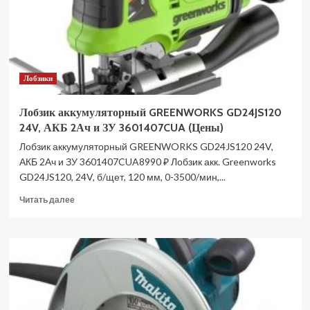
Лобзики
Лобзик аккумуляторный GREENWORKS GD24JS120
24V, АКБ 2Ач и ЗУ 3601407CUA (Цены)
Лобзик аккумуляторный GREENWORKS GD24JS120 24V,
АКБ 2Ач и ЗУ 3601407CUA8990 ₽ Лобзик акк. Greenworks
GD24JS120, 24V, б/щет, 120 мм, 0-3500/мин,...
Прочитать
Читать далее
больше
о
Лобзик
аккумуляторный
GREENWORKS
GD24JS120
24V,
АКБ