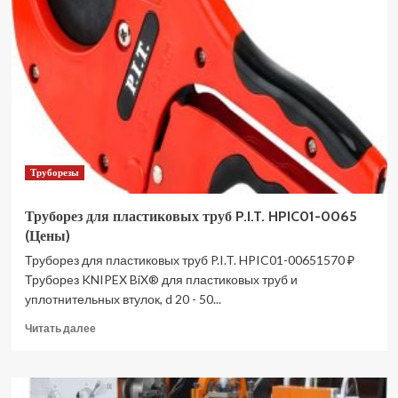
EINHELL
4350640
ламельный
te-
bj
900
(Цены)
Труборезы
Труборез для пластиковых труб P.I.T. HPIC01-0065
(Цены)
Труборез для пластиковых труб P.I.T. HPIC01-00651570 ₽
Труборез KNIPEX BiX® для пластиковых труб и
уплотнительных втулок, d 20 - 50...
Прочитать
Читать далее
больше
о
Труборез
для