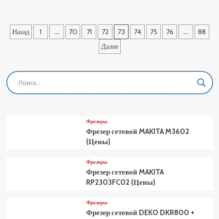
о
Станок
токарно-
Пагинация
Назад
1
…
70
71
72
73
74
75
76
…
88
винторезный
STALEX
записей
Далее
C6246E/1000
(Цены)
Фрезеры
Фрезер сетевой MAKITA M3601 (Цены)
Фрезеры
Фрезер сетевой MAKITA M3602
(Цены)
Фрезеры
Фрезер сетевой MAKITA
RP2303FC02 (Цены)
Фрезеры
Фрезер сетевой DEKO DKR800 +