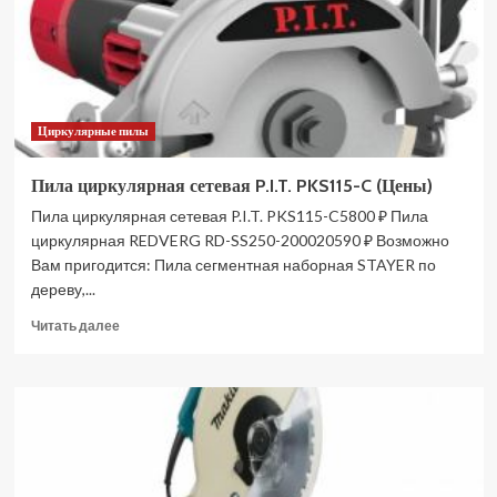
165
погружная
4331300
(Цены)
Циркулярные пилы
Пила циркулярная сетевая P.I.T. PKS115-C (Цены)
Пила циркулярная сетевая P.I.T. PKS115-C5800 ₽ Пила
циркулярная REDVERG RD-SS250-200020590 ₽ Возможно
Вам пригодится: Пила сегментная наборная STAYER по
дереву,...
Прочитать
Читать далее
больше
о
Пила
циркулярная
сетевая
P.I.T.
PKS115-
C