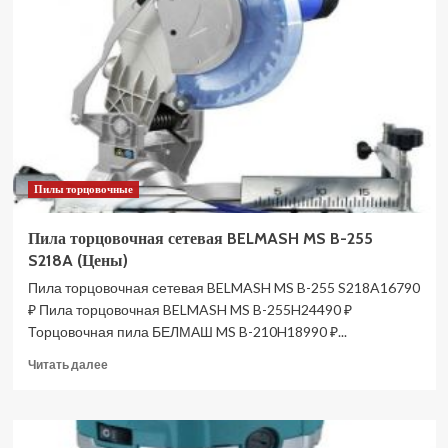
GREENWORKS
GD24MS216,
без
АКБ
и
ЗУ
с
протяжкой
1501707
Пилы торцовочные
(Цены)
Пила торцовочная сетевая BELMASH MS B-255
S218A (Цены)
Пила торцовочная сетевая BELMASH MS B-255 S218A16790
₽ Пила торцовочная BELMASH MS B-255H24490 ₽
Торцовочная пила БЕЛМАШ MS B-210H18990 ₽...
Прочитать
Читать далее
больше
о
Пила
торцовочная