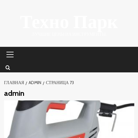
Перейти
Техно Парк
к
содержимому
ЛУЧШИЕ ЦЕНЫ НА ИНСТРУМЕНТЫ.
Основное
меню
ГЛАВНАЯ
ADMIN
СТРАНИЦА 73
admin