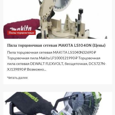
(Цены)
Пилы торцовочные
Пила торцовочная сетевая MAKITA LS1040N (Цены)
Пила торцовочная сетевая MAKITA LS1040N32690 ₽
Торцовочная пила Makita LF1000121990 ₽ Торцовочная
пила сетевая DEWALT FLEXVOLT, бесщеточная, DCS727N-
XJ139890 ₽ Возможно...
Прочитать
Читать далее
больше
о
Пила
торцовочная
сетевая
MAKITA
LS1040N