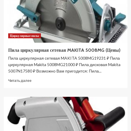
2Ач
и
ЗУ
3601407CUA
(Цены)
Циркулярные пилы
Пила циркулярная сетевая MAKITA 5008MG (Цены)
Пила циркулярная сетевая MAKITA 5008MG19231 ₽ Пила
циркулярная Makita 5008MG21000 ₽ Пила дисковая Makita
5007N17580 ₽ Возможно Вам пригодится: Пила...
Прочитать
Читать далее
больше
о
Пила
циркулярная
сетевая
MAKITA
5008MG
(Цены)