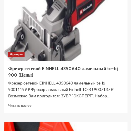
RT0700CX2
(Цены)
Фрезеры
Фрезер сетевой EINHELL 4350640 ламельный te-bj
900 (Цены)
Фрезер сетевой EINHELL 4350640 ламельный te-bj
90011199 ₽ Фрезер ламельный Einhell TC-BJ 9007137 ₽
Возможно Вам пригодится: ЗУБР "ЭКСПЕРТ". Набор...
Прочитать
Читать далее
больше
о
Фрезер
сетевой