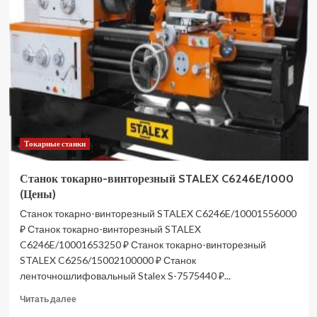
пластиковых
труб
P.I.T.
HPIC01-
0065
(Цены)
Токарные станки
Станок токарно-винторезный STALEX C6246E/1000
(Цены)
Станок токарно-винторезный STALEX C6246E/10001556000
₽ Станок токарно-винторезный STALEX
C6246E/10001653250 ₽ Станок токарно-винторезный
STALEX C6256/15002100000 ₽ Станок
ленточношлифовальный Stalex S-7575440 ₽...
Прочитать
Читать далее
больше