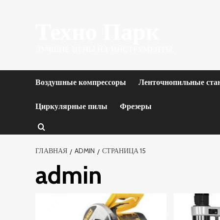
Перейти
Техно Парк
к
содержимому
ЛУЧШИЕ ЦЕНЫ НА ИНСТРУМЕНТЫ.
Воздушные компрессоры
Ленточнопильные ста
Циркулярные пилы
Фрезеры
ГЛАВНАЯ
ADMIN
СТРАНИЦА 15
admin