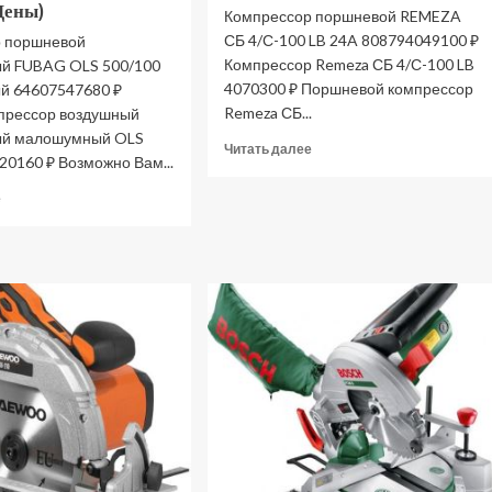
Цены)
Компрессор поршневой REMEZA
СБ 4/С-100 LB 24A 808794049100 ₽
 поршневой
Компрессор Remeza СБ 4/С-100 LB
й FUBAG OLS 500/100
4070300 ₽ Поршневой компрессор
й 64607547680 ₽
Remeza СБ...
прессор воздушный
ый малошумный OLS
Прочитать
Читать далее
20160 ₽ Возможно Вам...
больше
о
Прочитать
е
Компрессор
больше
поршневой
о
REMEZA
Компрессор
СБ
поршневой
4/
безмасляный
С-100
FUBAG
LB
OLS
24A
500/100
8087940
малошумный
(Цены)
646075
(Цены)