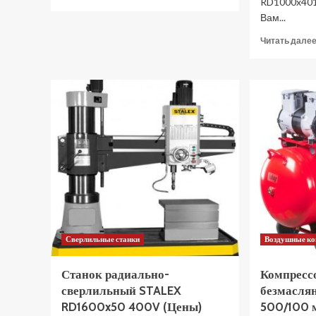
RD1000x401
больше
Вам...
о
Пила
Читать дале
торцовочная
сетевая
DeWALT
DW
714
DW714-
KS
(Цены)
Сверлильные станки
Воздушные к
Станок радиально-
Компресс
сверлильный STALEX
безмасля
RD1600x50 400V (Цены)
500/100