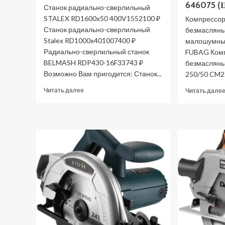
646075 (
Станок радиально-сверлильный
STALEX RD1600x50 400V1552100 ₽
Компрессор
Станок радиально-сверлильный
безмасляны
Stalex RD1000x401007400 ₽
малошумны
Радиально-сверлильный станок
FUBAG Ком
BELMASH RDP430-16F33743 ₽
безмаслян
Возможно Вам пригодится: Станок...
250/50 CM2
Прочитать
Читать далее
Читать дале
больше
о
Станок
радиально-
сверлильный
STALEX
RD1600x50
400V
(Цены)