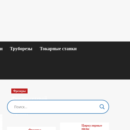
ки
Труборезы
Токарные станки
Фрезеры
Фрезер сетевой
MAKITA M3601
(Цены)
Циркулярные
пилы
Фрезеры