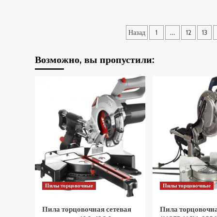
Пила
торцовочная
сетевая
Пагинация
METABO
Назад
1
…
12
13
KS
записей
305
Возможно, вы пропустили:
M
619003000
(Цены)
Пилы торцовочные
Пилы торцовочные
Пила торцовочная сетевая
Пила торцовочна