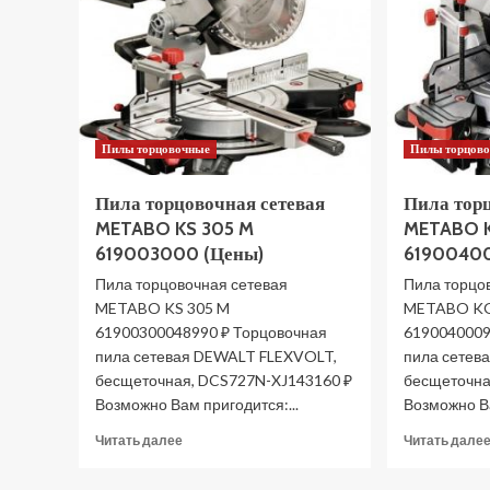
085-
1304
(Цены)
Пилы торцовочные
Пилы торцов
Пила торцовочная сетевая
Пила тор
METABO KS 305 M
METABO 
619003000 (Цены)
61900400
Пила торцовочная сетевая
Пила торцо
METABO KS 305 M
METABO K
61900300048990 ₽ Торцовочная
6190040009
пила сетевая DEWALT FLEXVOLT,
пила сетев
бесщеточная, DCS727N-XJ143160 ₽
бесщеточна
Возможно Вам пригодится:...
Возможно Ва
Прочитать
Читать далее
Читать дале
больше
о