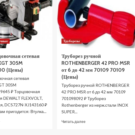
0603B10000
1900-
(Цены)
210
(Цены)
очные
Труборезы
цовочная сетевая
Труборез ручной
KGT 305M
ROTHENBERGER 42 PRO MSR
0 (Цены)
от 6 до 42 мм 70109 70109
(Цены)
вочная сетевая
GT 305M
Труборез ручной ROTHENBERGER
9645 ₽ Торцовочная
42 PRO MSR от 6 до 42 мм 70109
ая DEWALT FLEXVOLT,
701098092 ₽ Труборез
я, DCS727N-XJ143160 ₽
Rothenberger из нерж.стали INOX
м пригодится: Втулка...
SUPER...
Прочитать
Прочитать
е
Читать далее
больше
больше
о
о