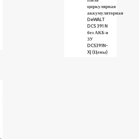
Пила
циркулярная
аккумуляторная
DeWALT
DCS 391 N
без АКБ и
ЗУ
DCS391N-
XJ (Цены)