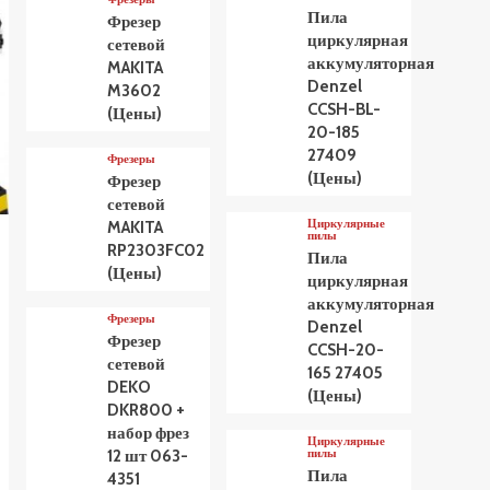
Пила
Фрезер
циркулярная
сетевой
аккумуляторная
MAKITA
Denzel
M3602
CCSH-BL-
(Цены)
20-185
27409
Фрезеры
(Цены)
Фрезер
сетевой
Циркулярные
MAKITA
пилы
RP2303FC02
Пила
(Цены)
циркулярная
аккумуляторная
Фрезеры
Denzel
Фрезер
CCSH-20-
сетевой
165 27405
DEKO
(Цены)
DKR800 +
набор фрез
Циркулярные
пилы
12 шт 063-
Пила
4351