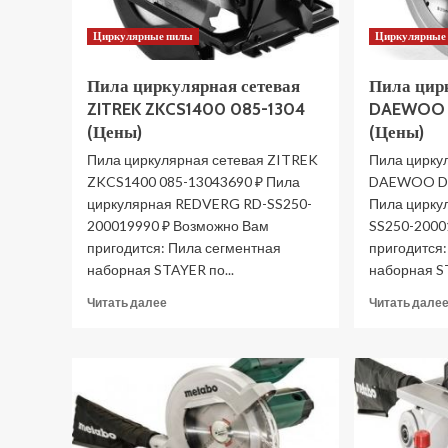
Циркулярные пилы
Циркулярные
Пила циркулярная сетевая
Пила цир
ZITREK ZKCS1400 085-1304
DAEWOO 
(Цены)
(Цены)
Пила циркулярная сетевая ZITREK
Пила цирку
ZKCS1400 085-13043690 ₽ Пила
DAEWOO DA
циркулярная REDVERG RD-SS250-
Пила цирку
200019990 ₽ Возможно Вам
SS250-2000
пригодится: Пила сегментная
пригодится
наборная STAYER по...
наборная ST
Прочитать
Читать далее
Читать дале
больше
о
Пила
циркулярная
сетевая
ZITREK
ZKCS1400