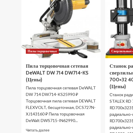
Пилы торцовочные
Сверлильные 
Пила торцовочная сетевая
Станок р
DeWALT DW 714 DW714-KS
сверлиль
(Цены)
700×32 4
(Цены)
Пила торцовочная сетевая DeWALT
DW 714 DW714-KS25990 ₽
Станок рад
Торцовочная пила сетевая DEWALT
STALEX RD 
FLEXVOLT, бесщеточная, DCS727N-
RD700x3231
XJ143160 ₽ Пила торцовочная
радиально-
DeWalt DWS715-IN62990...
RD700x3231
радиально-
Прочитать
Читать далее