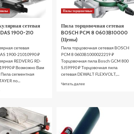
 пилы
Пилы торцовочные
кулярная сетевая
Пила торцовочная сетевая
DAS 1900-210
BOSCH PCM 8 0603B10000
(Цены)
лярная сетевая
Пила торцовочная сетевая BOSCH
S 1900-21010990 ₽
PCM 8 0603B1000022219 ₽
лярная REDVERG RD-
Торцовочная пила Bosch GCM 800
19990 ₽ Возможно Вам
SJ59990 ₽ Торцовочная пила
: Пила сегментная
сетевая DEWALT FLEXVOLT,...
AYER по...
Прочитать
Читать далее
больше
Прочитать
е
о
больше
Пила
о
торцовочная
Пила
сетевая
циркулярная
BOSCH
сетевая
PCM
DAEWOO
8
DAS