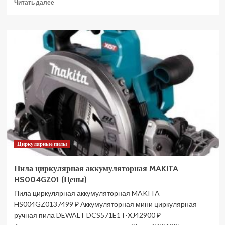
Прочитать
Читать далее
больше
о
Аккумуляторная
дисковая
пила
MAKITA
HS
301
DWME
HS301DWME
(Цены)
Циркулярные пилы
Пила циркулярная аккумуляторная MAKITA
HS004GZ01 (Цены)
Пила циркулярная аккумуляторная MAKITA
HS004GZ0137499 ₽ Аккумуляторная мини циркулярная
ручная пила DEWALT DCS571E1T-XJ42900 ₽