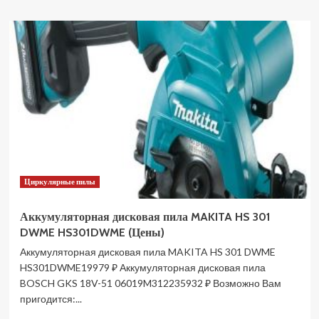
о
Пила
циркулярная
аккумуляторная
DAEWOO
DAS
1821Li
без
АКБ
и
ЗУ
(Цены)
Циркулярные пилы
Аккумуляторная дисковая пила MAKITA HS 301
DWME HS301DWME (Цены)
Аккумуляторная дисковая пила MAKITA HS 301 DWME
HS301DWME19979 ₽ Аккумуляторная дисковая пила
BOSCH GKS 18V-51 06019M312235932 ₽ Возможно Вам
пригодится:...