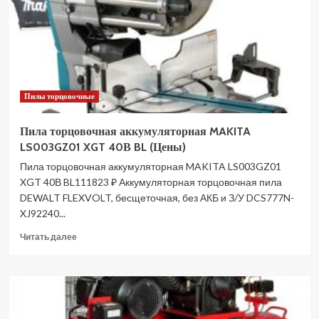
90080
(Цены)
Пилы торцовочные
Пила торцовочная аккумуляторная MAKITA
LS003GZ01 XGT 40В BL (Цены)
Пила торцовочная аккумуляторная MAKITA LS003GZ01
XGT 40В BL111823 ₽ Аккумуляторная торцовочная пила
DEWALT FLEXVOLT, бесщеточная, без АКБ и З/У DCS777N-
XJ92240...
Прочитать
Читать далее
больше
о
Пила
торцовочная
аккумуляторная
MAKITA