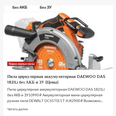
Лобзик
сетевой
P.I.T.
PST90-
C
мастер
(Цены)
Циркулярные пилы
Пила циркулярная аккумуляторная DAEWOO DAS
1821Li без АКБ и ЗУ (Цены)
Пила циркулярная аккумуляторная DAEWOO DAS 1821Li
без АКБ и ЗУ10990 ₽ Аккумуляторная мини циркулярная
ручная пила DEWALT DCS571E1T-XJ42900 ₽ Возможно...
Прочитать
Читать далее
больше