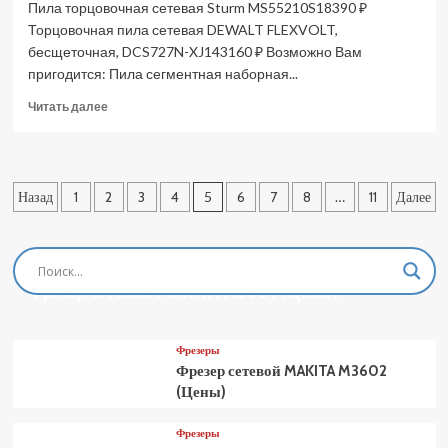
Пила торцовочная сетевая Sturm MS55210S18390 ₽
Торцовочная пила сетевая DEWALT FLEXVOLT,
бесщеточная, DCS727N-XJ143160 ₽ Возможно Вам
пригодится: Пила сегментная наборная...
Прочитать
Читать далее
больше
о
Пила
торцовочная
Пагинация
Назад
1
2
3
4
5
6
7
8
…
11
Далее
сетевая
Sturm
записей
MS55210S
(Цены)
Фрезеры
Фрезер сетевой MAKITA M3601 (Цены)
Фрезеры
Фрезер сетевой MAKITA M3602
(Цены)
Фрезеры