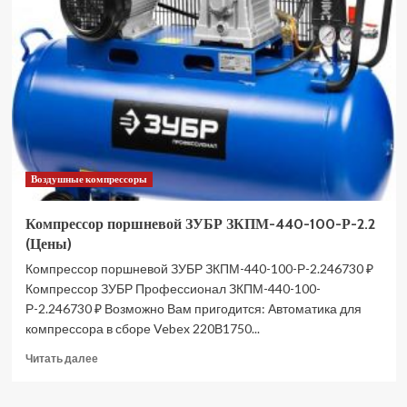
FUBAG
DCF-
1300/500
CT11
29
838
342
(Цены)
Воздушные компрессоры
Компрессор поршневой ЗУБР ЗКПМ-440-100-Р-2.2
(Цены)
Компрессор поршневой ЗУБР ЗКПМ-440-100-Р-2.246730 ₽
Компрессор ЗУБР Профессионал ЗКПМ-440-100-
Р-2.246730 ₽ Возможно Вам пригодится: Автоматика для
компрессора в сборе Vebex 220В1750...
Прочитать
Читать далее
больше
о