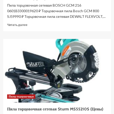
Пила торцовочная сетевая BOSCH GCM 216
0601B3300019620 ₽ Торцовочная пила Bosch GCM 800
SJ59990 ₽ Торцовочная пила сетевая DEWALT FLEXVOLT,...
Прочитать
Читать далее
больше
о
Пила
торцовочная
сетевая
BOSCH
GCM
216
0601B33000
(Цены)
Пилы торцовочные
Пила торцовочная сетевая Sturm MS55210S (Цены)