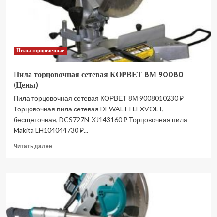
Пилы торцовочные
Пила торцовочная сетевая КОРВЕТ 8М 90080
(Цены)
Пила торцовочная сетевая КОРВЕТ 8М 9008010230 ₽
Торцовочная пила сетевая DEWALT FLEXVOLT,
бесщеточная, DCS727N-XJ143160 ₽ Торцовочная пила
Makita LH104044730 ₽...
Прочитать
Читать далее
больше
о
Пила
торцовочная
сетевая
КОРВЕТ
8М