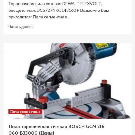
Торцовочная пила сетевая DEWALT FLEXVOLT,
бесщеточная, DCS727N-XJ143160 ₽ Возможно Вам
пригодится: Пила сегментная...
Прочитать
Читать далее
больше
о
Пила
торцовочная
сетевая
КОРВЕТ
8-
310С
90081
(Цены)
Пилы торцовочные
Пила торцовочная сетевая BOSCH GCM 216
0601B33000 (Цены)