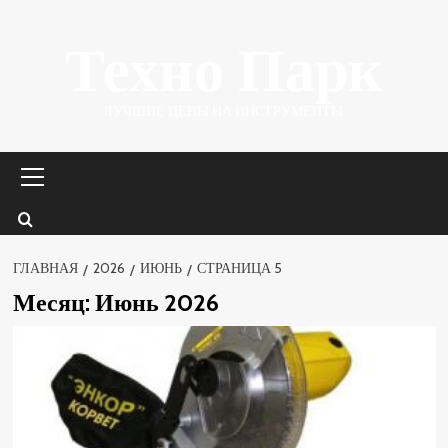
Перейти
Техно Парк
к
содержимому
ЛУЧШИЕ ЦЕНЫ НА ИНСТРУМЕНТЫ.
Основное
меню
ГЛАВНАЯ
2026
ИЮНЬ
СТРАНИЦА 5
Месяц:
Июнь 2026