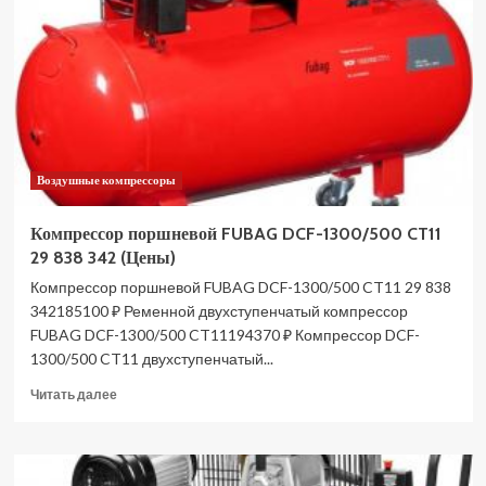
LS003GZ01
XGT
40В
BL
(Цены)
Воздушные компрессоры
Компрессор поршневой FUBAG DCF-1300/500 CT11
29 838 342 (Цены)
Компрессор поршневой FUBAG DCF-1300/500 CT11 29 838
342185100 ₽ Ременной двухступенчатый компрессор
FUBAG DCF-1300/500 CT11194370 ₽ Компрессор DCF-
1300/500 CT11 двухступенчатый...
Прочитать
Читать далее
больше
о
Компрессор
поршневой