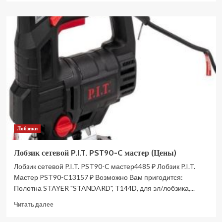
о
Компрессор
поршневой
FUBAG
B
4800B/100
CT
4
61431373
(Цены)
Лобзики
Лобзик сетевой P.I.T. PST90-C мастер (Цены)
Лобзик сетевой P.I.T. PST90-C мастер4485 ₽ Лобзик P.I.T.
Мастер PST90-C13157 ₽ Возможно Вам пригодится:
Полотна STAYER "STANDARD", T144D, для эл/лобзика,...
Прочитать
Читать далее
больше
о