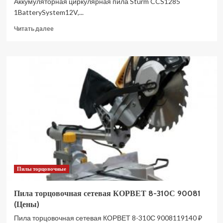
Аккумуляторная циркулярная пила Sturm CCS1285
1BatterySystem12V,...
Прочитать
Читать далее
больше
о
Пила
циркулярная
аккумуляторная
MAKITA
HS004GZ01
(Цены)
Пилы торцовочные
Пила торцовочная сетевая КОРВЕТ 8-310С 90081
(Цены)
Пила торцовочная сетевая КОРВЕТ 8-310С 9008119140 ₽