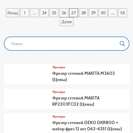
Пила
торцовочная
Пагинация
Назад
1
…
24
25
26
27
28
29
30
…
55
сетевая
КРАТОН
записей
Далее
MSC-
210-
1500
4
Фрезеры
01
Фрезер сетевой MAKITA M3601 (Цены)
07
031
(Цены)
Фрезеры
Фрезер сетевой MAKITA M3602
(Цены)
Фрезеры
Фрезер сетевой MAKITA
RP2303FC02 (Цены)
Фрезеры
Фрезер сетевой DEKO DKR800 +
набор фрез 12 шт 063-4351 (Цены)