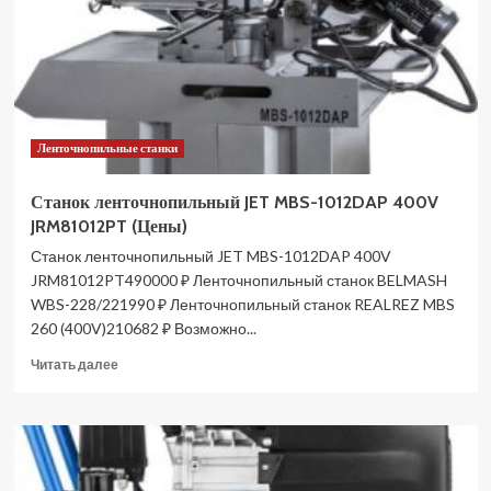
400V,
полуавтоматический
388125-
JC
(Цены)
Ленточнопильные станки
Станок ленточнопильный JET MBS-1012DAP 400V
JRM81012PT (Цены)
Станок ленточнопильный JET MBS-1012DAP 400V
JRM81012PT490000 ₽ Ленточнопильный станок BELMASH
WBS-228/221990 ₽ Ленточнопильный станок REALREZ MBS
260 (400V)210682 ₽ Возможно...
Прочитать
Читать далее
больше
о
Станок
ленточнопильный
JET
MBS-