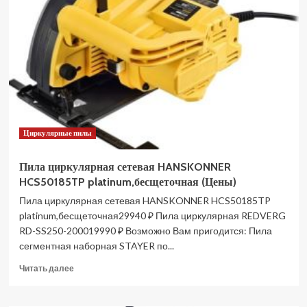
пила
PATRIOT
CS
185
UES
без
АКБ
и
ЗУ
110303185
Циркулярные пилы
(Цены)
Пила циркулярная сетевая HANSKONNER
HCS50185TP platinum,бесщеточная (Цены)
Пила циркулярная сетевая HANSKONNER HCS50185TP
platinum,бесщеточная29940 ₽ Пила циркулярная REDVERG
RD-SS250-200019990 ₽ Возможно Вам пригодится: Пила
сегментная наборная STAYER по...
Прочитать
Читать далее
больше
о
Пила