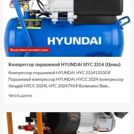
1012DAP
400V
JRM81012PT
(Цены)
Воздушные компрессоры
Компрессор поршневой HYUNDAI НYC 2324 (Цены)
Компрессор поршневой HYUNDAI НYC 232413100 ₽
Поршневой компрессор HYUNDAI HYCС 2024 (компрессор
Хендай HYCС 2024), HYC 2024790 ₽ Возможно Вам...
Прочитать
Читать далее
больше
о
Компрессор
поршневой
HYUNDAI
НYC