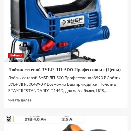
PST90-
C1
мастер
(Цены)
Лобзики
Лобзик сетевой ЗУБР ЛП-500 Профессионал (Цены)
Лобзик сетевой ЗУБР ЛП-500 Профессионал3990 ₽ Лобзик
ЗУБР ЛП-5004990 ₽ Возможно Вам пригодится: Полотна
STAYER "STANDARD", T144D, для эл/лобзика, HCS,...
Прочитать
Читать далее
больше
о
Лобзик
сетевой
ЗУБР