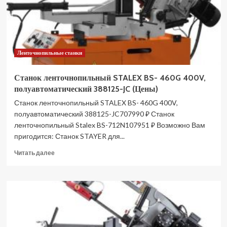
Ленточнопильные станки
Станок ленточнопильный STALEX BS- 460G 400V,
полуавтоматический 388125-JC (Цены)
Станок ленточнопильный STALEX BS- 460G 400V,
полуавтоматический 388125-JC707990 ₽ Станок
ленточнопильный Stalex BS-712N107951 ₽ Возможно Вам
пригодится: Станок STAYER для...
Прочитать
Читать далее
больше
о
Станок
ленточнопильный
STALEX
BS-
460G