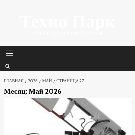
Перейти
Техно Парк
к
содержимому
ЛУЧШИЕ ЦЕНЫ НА ИНСТРУМЕНТЫ.
Основное
меню
ГЛАВНАЯ
2026
МАЙ
СТРАНИЦА 27
Месяц:
Май 2026