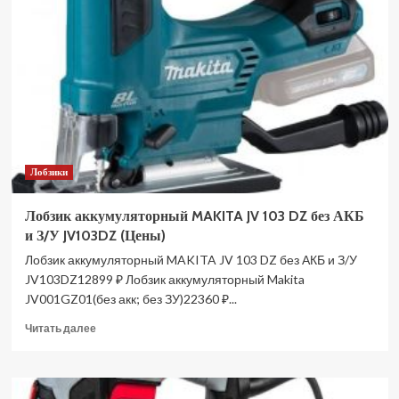
DWT
KA12-
100
D
5.2.72
(Цены)
Лобзики
Лобзик аккумуляторный MAKITA JV 103 DZ без АКБ
и З/У JV103DZ (Цены)
Лобзик аккумуляторный MAKITA JV 103 DZ без АКБ и З/У
JV103DZ12899 ₽ Лобзик аккумуляторный Makita
JV001GZ01(без акк; без ЗУ)22360 ₽...
Прочитать
Читать далее
больше
о
Лобзик
аккумуляторный