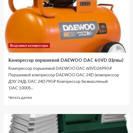
2324
(Цены)
Воздушные компрессоры
Компрессор поршневой DAEWOO DAC 60VD (Цены)
Компрессор поршневой DAEWOO DAC 60VD26990 ₽
Поршневой компрессор DAEWOO DAC 24D (компрессор
ДЭУ 24Д), DAC 24D790 ₽ Компрессор безмасляный
DAC 1000S...
Прочитать
Читать далее
больше
о
Компрессор
поршневой
DAEWOO
DAC