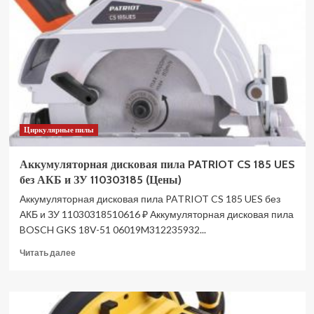
DAEWOO
DAS
1621Li
SET
(Цены)
Циркулярные пилы
Аккумуляторная дисковая пила PATRIOT CS 185 UES
без АКБ и ЗУ 110303185 (Цены)
Аккумуляторная дисковая пила PATRIOT CS 185 UES без
АКБ и ЗУ 11030318510616 ₽ Аккумуляторная дисковая пила
BOSCH GKS 18V-51 06019M312235932...
Прочитать
Читать далее
больше
о
Аккумуляторная
дисковая