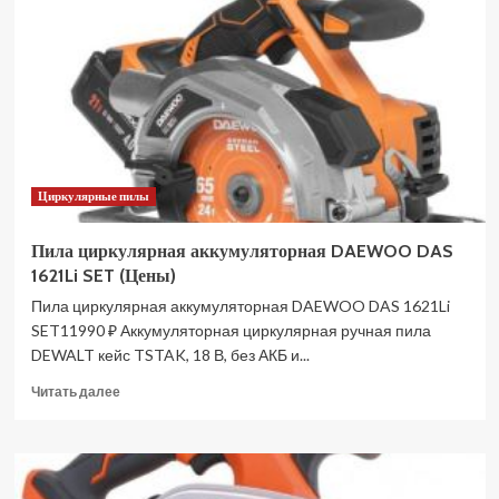
ЛП-500
Профессионал
(Цены)
Циркулярные пилы
Пила циркулярная аккумуляторная DAEWOO DAS
1621Li SET (Цены)
Пила циркулярная аккумуляторная DAEWOO DAS 1621Li
SET11990 ₽ Аккумуляторная циркулярная ручная пила
DEWALT кейс TSTAK, 18 В, без АКБ и...
Прочитать
Читать далее
больше
о
Пила
циркулярная
аккумуляторная