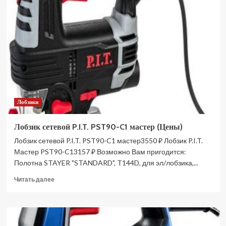
MAKITA
JV
103
DZ
без
АКБ
и
З/
У
JV103DZ
Лобзики
(Цены)
Лобзик сетевой P.I.T. PST90-C1 мастер (Цены)
Лобзик сетевой P.I.T. PST90-C1 мастер3550 ₽ Лобзик P.I.T.
Мастер PST90-C13157 ₽ Возможно Вам пригодится:
Полотна STAYER "STANDARD", T144D, для эл/лобзика,...
Прочитать
Читать далее
больше
о
Лобзик
сетевой
P.I.T.