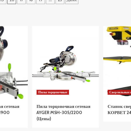
Ресанта
100
Л-100/850
4321160
75/9/4
(Цены)
(Цены)
Пилы торцовочные
Сверлильные 
я сетевая
Пила торцовочная сетевая
Станок св
1900
AYGER MSH-305/2200
КОРВЕТ 24
(Цены)