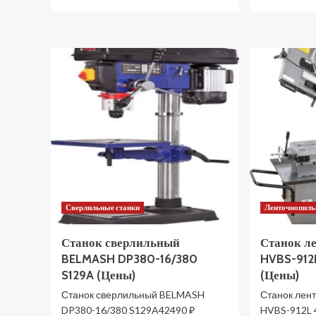
больше
о
Станок
токарный
PROMA
SK-
550
комбинированный
25409530
(Цены)
Сверлильные станки
Ленточнопиль
Станок сверлильный
Станок л
BELMASH DP380-16/380
HVBS-912
S129A (Цены)
(Цены)
Станок сверлильный BELMASH
Станок лен
DP380-16/380 S129A42490 ₽
HVBS-912L