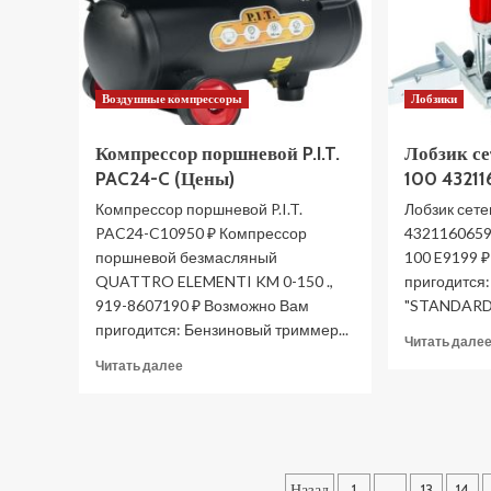
Воздушные компрессоры
Лобзики
Компрессор поршневой P.I.T.
Лобзик се
PAC24-C (Цены)
100 43211
Компрессор поршневой P.I.T.
Лобзик сете
PAC24-C10950 ₽ Компрессор
43211606599
поршневой безмасляный
100 E9199 
QUATTRO ELEMENTI KM 0-150 .,
пригодится
919-8607190 ₽ Возможно Вам
"STANDARD",
пригодится: Бензиновый триммер...
Читать дале
Прочитать
Читать далее
больше
о
Компрессор
поршневой
P.I.T.
Пагинация
PAC24-
Назад
1
…
13
14