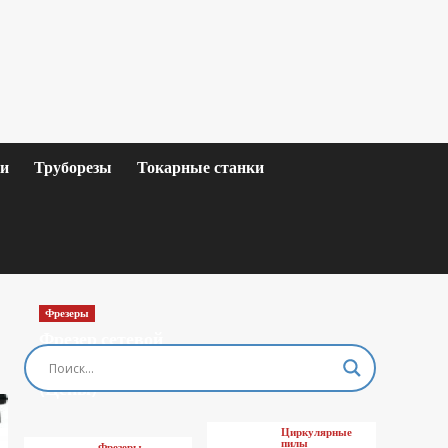
ки
Труборезы
Токарные станки
Фрезеры
Фрезер сетевой
MAKITA M3601
(Цены)
Циркулярные
пилы
Фрезеры