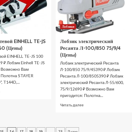
Лобзики
тевой EINHELL TE-JS
Лобзик электрический
60 (Цены)
Ресанта Л-100/850 75/9/4
(Цены)
вой EINHELL TE-JS 100
 ₽ Лобзик Einhell TE-JS
Лобзик электрический Ресанта
₽ Возможно Вам
Л-100/850 75/9/45390 ₽ Лобзик
: Полотна STAYER
Ресанта Л-100/8505390 ₽ Лобзик
 T144D,...
электрический Ресанта Л-55/600,
75/9/12690 ₽ Возможно Вам
Прочитать
е
пригодится: Полотна...
больше
о
Прочитать
Читать далее
Лобзик
больше
сетевой
о
EINHELL
Лобзик
TE-
электрический
JS
15
16
17
18
19
…
23
Далее