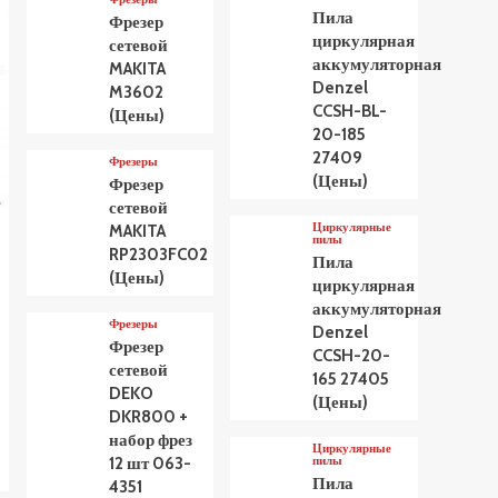
Пила
Фрезер
циркулярная
сетевой
аккумуляторная
MAKITA
Denzel
M3602
CCSH-BL-
(Цены)
20-185
27409
Фрезеры
(Цены)
Фрезер
сетевой
Циркулярные
MAKITA
пилы
RP2303FC02
Пила
(Цены)
циркулярная
аккумуляторная
Фрезеры
Denzel
Фрезер
CCSH-20-
сетевой
165 27405
DEKO
(Цены)
DKR800 +
набор фрез
Циркулярные
пилы
12 шт 063-
Пила
4351