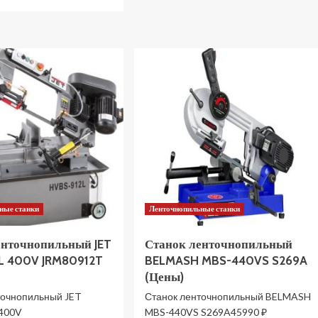
о
больше
Станок
о
сверлильный
Станок
JET
сверлильный
JDP-
BELMASH
13FM
MDTP410-
230V
16/400
10000440M
S250A
(Цены)
(Цены)
ные станки
Ленточнопильные станки
енточнопильный JET
Станок ленточнопильный
L 400V JRM80912T
BELMASH MBS-440VS S269A
(Цены)
точнопильный JET
Станок ленточнопильный BELMASH
 400V
MBS-440VS S269A45990 ₽