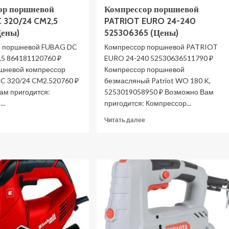
ор поршневой
Компрессор поршневой
 320/24 CM2,5
PATRIOT EURO 24-240
Цены)
525306365 (Цены)
р поршневой FUBAG DC
Компрессор поршневой PATRIOT
,5 864181120760 ₽
EURO 24-240 52530636511790 ₽
шневой компрессор
Компрессор поршневой
C 320/24 CM2.520760 ₽
безмасляный Patriot WO 180 K,
ам пригодится:
5253019058950 ₽ Возможно Вам
..
пригодится: Компрессор...
Прочитать
Прочитать
е
Читать далее
больше
больше
о
о
Компрессор
Компрессор
поршневой
поршневой
FUBAG
PATRIOT
DC
EURO
320/24
24-
CM2,5
240
8641811
525306365
(Цены)
(Цены)