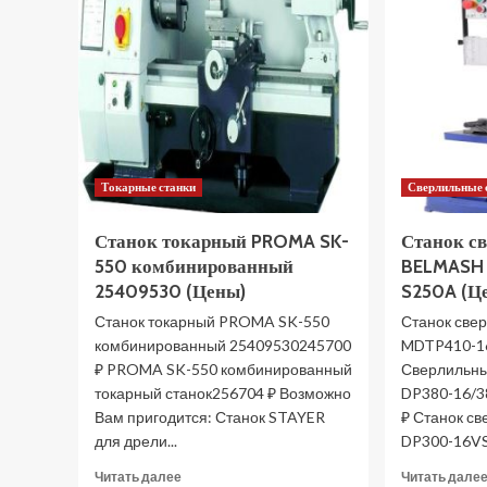
Токарные станки
Сверлильные 
Станок токарный PROMA SK-
Станок с
550 комбинированный
BELMASH
25409530 (Цены)
S250A (Ц
Станок токарный PROMA SK-550
Станок све
комбинированный 25409530245700
MDTP410-16
₽ PROMA SK-550 комбинированный
Сверлильны
токарный станок256704 ₽ Возможно
DP380-16/38
Вам пригодится: Станок STAYER
₽ Станок с
для дрели...
DP300-16VS4
Прочитать
Читать далее
Читать дале