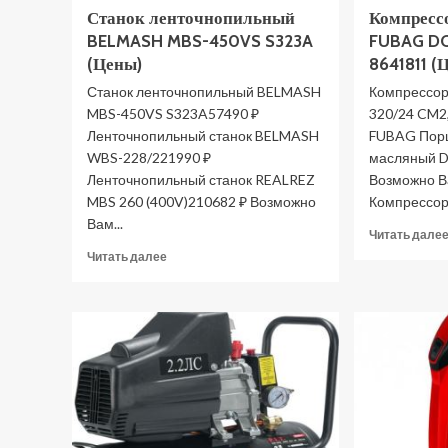
Станок ленточнопильный
Компресс
BELMASH MBS-450VS S323A
FUBAG DC
(Цены)
8641811 (
Станок ленточнопильный BELMASH
Компрессо
MBS-450VS S323A57490 ₽
320/24 CM2
Ленточнопильный станок BELMASH
FUBAG Пор
WBS-228/221990 ₽
масляный D
Ленточнопильный станок REALREZ
Возможно В
MBS 260 (400V)210682 ₽ Возможно
Компрессор.
Вам...
Читать дале
Прочитать
Читать далее
больше
о
Станок
ленточнопильный
BELMASH
MBS-
450VS
S323A
(Цены)