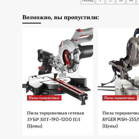
C
записей
(Цены)
Возможно, вы пропустили:
Пилы торцовочные
Пилы торцовочные
Пила торцовочная сетевая
Пила торцовочна
ЗУБР ЗПТ-190-1200 ПЛ
AYGER MSH-255/
(Цены)
(Цены)