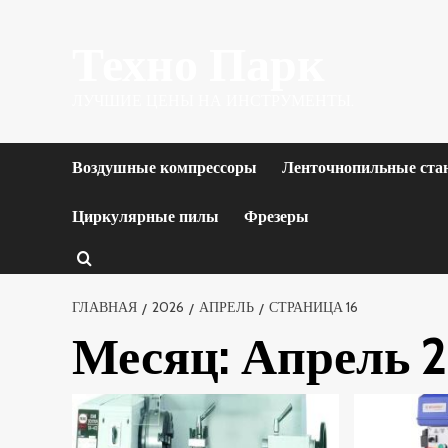
Перейти
Техно Парк
к
содержимому
ЛУЧШИЕ ЦЕНЫ НА ИНСТРУМЕНТЫ.
Воздушные компрессоры
Ленточнопильные ста
Циркулярные пилы
Фрезеры
ГЛАВНАЯ
2026
АПРЕЛЬ
СТРАНИЦА 16
Месяц:
Апрель 