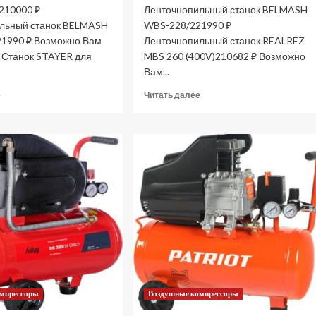
210000 ₽
Ленточнопильный станок BELMASH
льный станок BELMASH
WBS-228/221990 ₽
1990 ₽ Возможно Вам
Ленточнопильный станок REALREZ
: Станок STAYER для
MBS 260 (400V)210682 ₽ Возможно
Вам...
Прочитать
Прочитать
е
Читать далее
больше
больше
о
о
Станок
Станок
ленточнопильный
ленточнопильный
JET
BELMASH
HVBS-
MBS-
912L
440VS
400V
S269A
JRM80912T
(Цены)
(Цены)
омпрессоры
Воздушные компрессоры