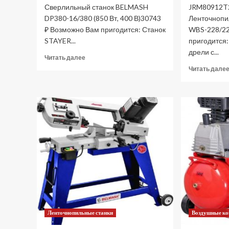
Сверлильный станок BELMASH
JRM80912T
DP380-16/380 (850 Вт, 400 В)30743
Ленточнопи
₽ Возможно Вам пригодится: Станок
WBS-228/22
STAYER...
пригодится
дрели с...
Прочитать
Читать далее
больше
Читать дале
о
Станок
сверлильный
BELMASH
DP380-
16/380
S129A
(Цены)
Ленточнопильные станки
Воздушные к