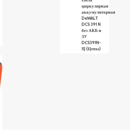
Пила
циркулярная
аккумуляторная
DeWALT
DCS 391 N
без АКБ и
ЗУ
DCS391N-
XJ (Цены)