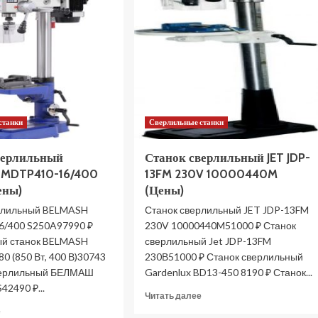
станки
Сверлильные станки
верлильный
Станок сверлильный JET JDP-
 MDTP410-16/400
13FM 230V 10000440M
ены)
(Цены)
рлильный BELMASH
Станок сверлильный JET JDP-13FM
/400 S250A97990 ₽
230V 10000440M51000 ₽ Станок
й станок BELMASH
сверлильный Jet JDP-13FM
0 (850 Вт, 400 В)30743
230В51000 ₽ Станок сверлильный
верлильный БЕЛМАШ
Gardenlux BD13-450 8190 ₽ Станок...
2490 ₽...
Прочитать
Читать далее
больше
Прочитать
е