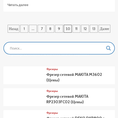
Прочитать
Читать далее
больше
о
Станок
сверлильный
Пагинация
Назад
1
…
7
8
9
10
11
12
13
Далее
ЗУБР
ЗСС-550
записей
(Цены)
Фрезеры
Фрезер сетевой MAKITA M3601 (Цены)
Фрезеры
Фрезер сетевой MAKITA M3602
(Цены)
Фрезеры
Фрезер сетевой MAKITA
RP2303FC02 (Цены)
Фрезеры