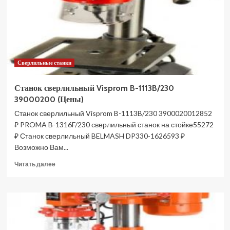
(Цены)
Сверлильные станки
Станок сверлильный Visprom B-1113B/230
39000200 (Цены)
Станок сверлильный Visprom B-1113B/230 3900020012852
₽ PROMA B-1316F/230 сверлильный станок на стойке55272
₽ Станок сверлильный BELMASH DP330-1626593 ₽
Возможно Вам...
Прочитать
Читать далее
больше
о
Станок
сверлильный
Visprom
B-