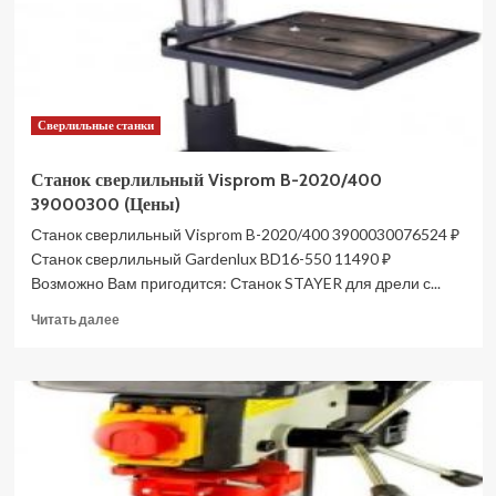
Сверлильные станки
Станок сверлильный Visprom B-2020/400
39000300 (Цены)
Станок сверлильный Visprom B-2020/400 3900030076524 ₽
Станок сверлильный Gardenlux BD16-550 11490 ₽
Возможно Вам пригодится: Станок STAYER для дрели с...
Прочитать
Читать далее
больше
о
Станок
сверлильный
Visprom
B-
2020/400
39000300