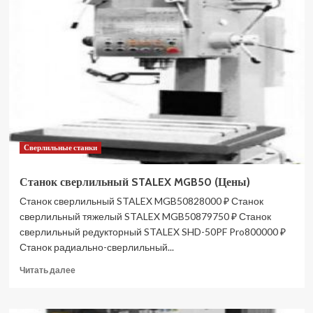
сверлильный
PATRIOT
SD
150
160301360
(Цены)
Сверлильные станки
Станок сверлильный STALEX MGB50 (Цены)
Станок сверлильный STALEX MGB50828000 ₽ Станок
сверлильный тяжелый STALEX MGB50879750 ₽ Станок
сверлильный редукторный STALEX SHD-50PF Pro800000 ₽
Станок радиально-сверлильный...
Прочитать
Читать далее
больше
о
Станок