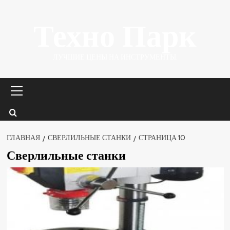
Перейти
Техно Парк
к
содержимому
ЛУЧШИЕ ЦЕНЫ НА ИНСТРУМЕНТЫ.
Основное
меню
ГЛАВНАЯ
СВЕРЛИЛЬНЫЕ СТАНКИ
СТРАНИЦА 10
Сверлильные станки