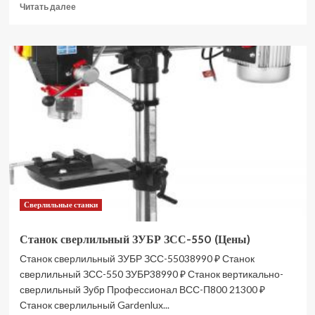
Прочитать
Читать далее
больше
о
Станок
сверлильный
NORDBERG
ND1660
ЦБ-00009244
(Цены)
Сверлильные станки
Станок сверлильный ЗУБР ЗСС-550 (Цены)
Станок сверлильный ЗУБР ЗСС-55038990 ₽ Станок
сверлильный ЗСС-550 ЗУБР38990 ₽ Станок вертикально-
сверлильный Зубр Профессионал ВСС-П800 21300 ₽
Станок сверлильный Gardenlux...