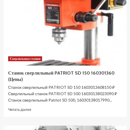
PATRIOT
SD
500
160301380
(Цены)
Сверлильные станки
Станок сверлильный PATRIOT SD 150 160301360
(Цены)
Станок сверлильный PATRIOT SD 150 1603013608150 ₽
Сверлильный станок PATRIOT SD 500 16030138023090 ₽
Станок сверлильный Patriot SD 500, 16030138017990...
Прочитать
Читать далее
больше
о
Станок