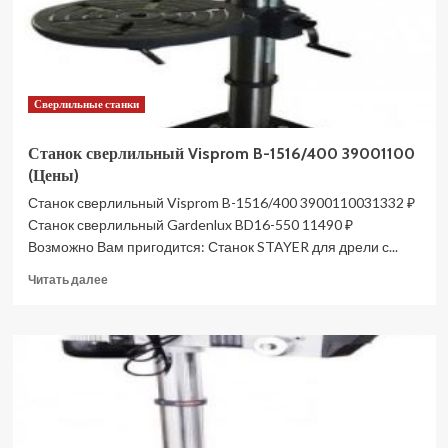
Сверлильные станки
Станок сверлильный Visprom B-1516/400 39001100
(Цены)
Станок сверлильный Visprom B-1516/400 3900110031332 ₽
Станок сверлильный Gardenlux BD16-550 11490 ₽
Возможно Вам пригодится: Станок STAYER для дрели с...
Прочитать
Читать далее
больше
о
Станок
сверлильный
Visprom
B-
1516/400
39001100
(Цены)