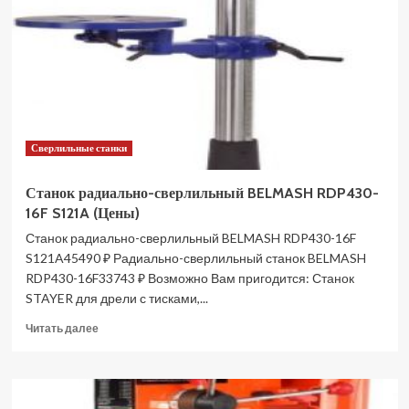
600
160301400
(Цены)
Сверлильные станки
Станок радиально-сверлильный BELMASH RDP430-
16F S121A (Цены)
Станок радиально-сверлильный BELMASH RDP430-16F
S121A45490 ₽ Радиально-сверлильный станок BELMASH
RDP430-16F33743 ₽ Возможно Вам пригодится: Станок
STAYER для дрели с тисками,...
Прочитать
Читать далее
больше
о
Станок
радиально-