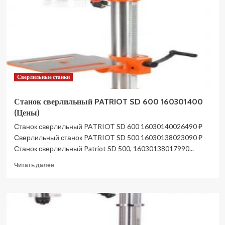
1113B/230
39000200
(Цены)
Сверлильные станки
Станок сверлильный PATRIOT SD 600 160301400
(Цены)
Станок сверлильный PATRIOT SD 600 16030140026490 ₽
Сверлильный станок PATRIOT SD 500 16030138023090 ₽
Станок сверлильный Patriot SD 500, 16030138017990...
Прочитать
Читать далее
больше
о
Станок
сверлильный
PATRIOT
SD