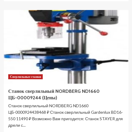
о
Станок
сверлильный
STALEX
STDI-
25T
Industrial
ZS4125B1
(Цены)
Сверлильные станки
Станок сверлильный NORDBERG ND1660
ЦБ-00009244 (Цены)
Станок сверлильный NORDBERG ND1660
ЦБ-0000924438468 ₽ Станок сверлильный Gardenlux BD16-
550 11490 ₽ Возможно Вам пригодится: Станок STAYER для
дрели с...