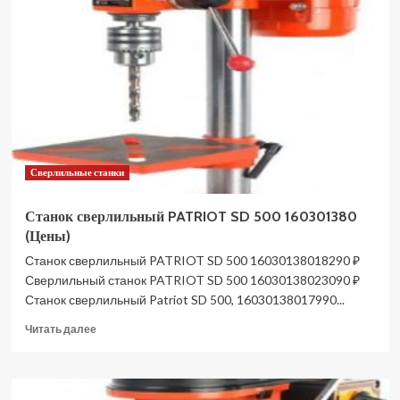
сверлильный
BELMASH
RDP430-
16F
S121A
(Цены)
Сверлильные станки
Станок сверлильный PATRIOT SD 500 160301380
(Цены)
Станок сверлильный PATRIOT SD 500 16030138018290 ₽
Сверлильный станок PATRIOT SD 500 16030138023090 ₽
Станок сверлильный Patriot SD 500, 16030138017990...
Прочитать
Читать далее
больше
о
Станок
сверлильный