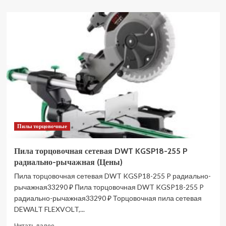
о
Пила
торцовочная
аккумуляторная
EINHELL
PXC
TE-
MS
18/210
Li-
Solo
4300890
(Цены)
Пилы торцовочные
Пила торцовочная сетевая DWT KGSP18-255 P
радиально-рычажная (Цены)
Пила торцовочная сетевая DWT KGSP18-255 P радиально-
рычажная33290 ₽ Пила торцовочная DWT KGSP18-255 P
радиально-рычажная33290 ₽ Торцовочная пила сетевая
DEWALT FLEXVOLT,...
Прочитать
Читать далее