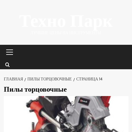
Перейти
Техно Парк
к
содержимому
ЛУЧШИЕ ЦЕНЫ НА ИНСТРУМЕНТЫ.
Основное
меню
ГЛАВНАЯ
ПИЛЫ ТОРЦОВОЧНЫЕ
СТРАНИЦА 14
Пилы торцовочные