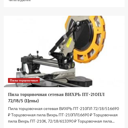
больше
о
Пила
торцовочная
сетевая
DWT
KGSP18-
255
P
радиально-
рычажная
(Цены)
Пилы торцовочные
Пила торцовочная сетевая ВИХРЬ ПТ-210ПЛ
72/18/5 (Цены)
Пила торцовочная сетевая ВИХРЬ ПТ-210ПЛ 72/18/516690
₽ Торцовочная пила Вихрь ПТ-210ПЛ16690 ₽ Торцовочная
пила Вихрь ПТ-210К, 72/18/613390 ₽ Торцовочная пила...