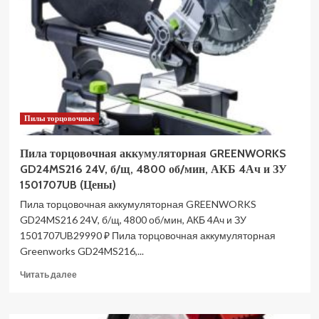
GD24MS216
24V,
б/
щ,
4800
об/
мин,
АКБ
Пилы торцовочные
5Ач
и
ЗУ
Пила торцовочная аккумуляторная GREENWORKS
1501707UG
GD24MS216 24V, б/щ, 4800 об/мин, АКБ 4Ач и ЗУ
(Цены)
1501707UB (Цены)
Пила торцовочная аккумуляторная GREENWORKS
GD24MS216 24V, б/щ, 4800 об/мин, АКБ 4Ач и ЗУ
1501707UB29990 ₽ Пила торцовочная аккумуляторная
Greenworks GD24MS216,...
Прочитать
Читать далее
больше
о
Пила