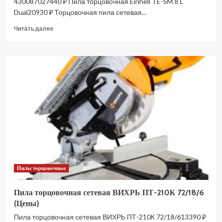
430087027440 ₽ Пила торцовочная Einhell TE-SM 8 L
Dual20930 ₽ Торцовочная пила сетевая...
Прочитать
Читать далее
больше
о
Пила
торцовочная
сетевая
EINHELL
TE-
SM
2534
Dual
4300870
(Цены)
Пилы торцовочные
Пила торцовочная сетевая ВИХРЬ ПТ-210К 72/18/6
(Цены)
Пила торцовочная сетевая ВИХРЬ ПТ-210К 72/18/613390 ₽