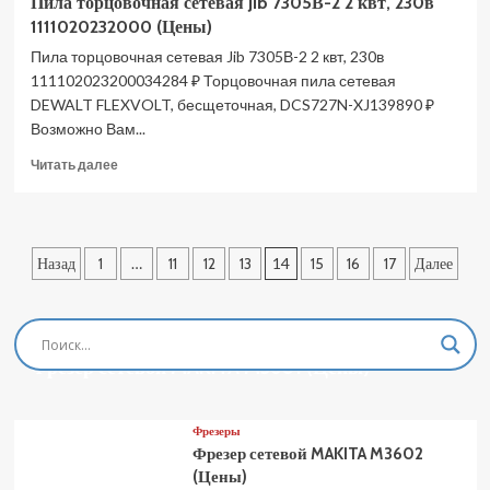
Пила торцовочная сетевая Jib 7305В-2 2 квт, 230в
1111020232000 (Цены)
Пила торцовочная сетевая Jib 7305В-2 2 квт, 230в
111102023200034284 ₽ Торцовочная пила сетевая
DEWALT FLEXVOLT, бесщеточная, DCS727N-XJ139890 ₽
Возможно Вам...
Прочитать
Читать далее
больше
о
Пила
торцовочная
Пагинация
Назад
1
…
11
12
13
14
15
16
17
Далее
сетевая
Jib
записей
7305В-2
2
Фрезеры
квт,
Фрезер сетевой MAKITA M3601 (Цены)
230в
1111020232000
(Цены)
Фрезеры
Фрезер сетевой MAKITA M3602
(Цены)