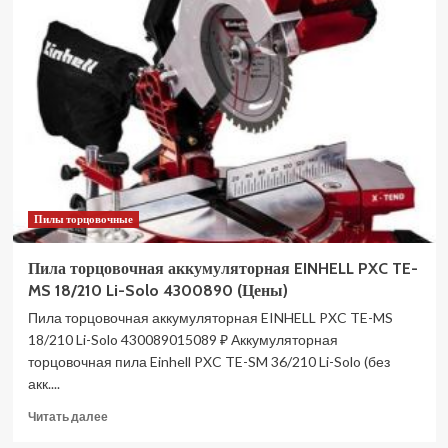
торцовочная
аккумуляторная
GREENWORKS
GD24MS216
24V,
б/
щ,
4800
об/
мин,
АКБ
Пилы торцовочные
4Ач
и
ЗУ
Пила торцовочная аккумуляторная EINHELL PXC TE-
1501707UB
MS 18/210 Li-Solo 4300890 (Цены)
(Цены)
Пила торцовочная аккумуляторная EINHELL PXC TE-MS
18/210 Li-Solo 430089015089 ₽ Аккумуляторная
торцовочная пила Einhell PXC TE-SM 36/210 Li-Solo (без
акк....
Прочитать
Читать далее
больше