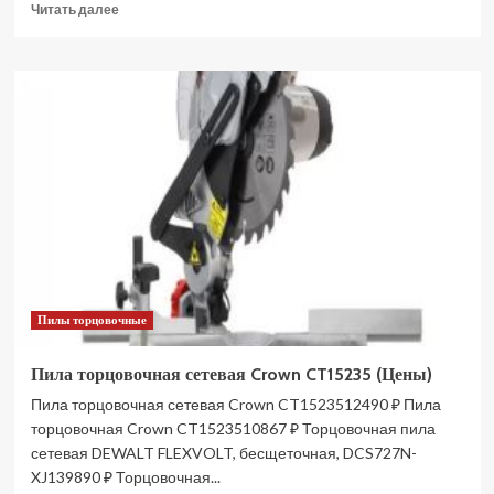
Прочитать
Читать далее
больше
о
Пила
торцовочная
сетевая
ВИХРЬ
ПТ-210ПЛ
72/18/5
(Цены)
Пилы торцовочные
Пила торцовочная сетевая Crown CT15235 (Цены)
Пила торцовочная сетевая Crown CT1523512490 ₽ Пила
торцовочная Crown CT1523510867 ₽ Торцовочная пила
сетевая DEWALT FLEXVOLT, бесщеточная, DCS727N-
XJ139890 ₽ Торцовочная...