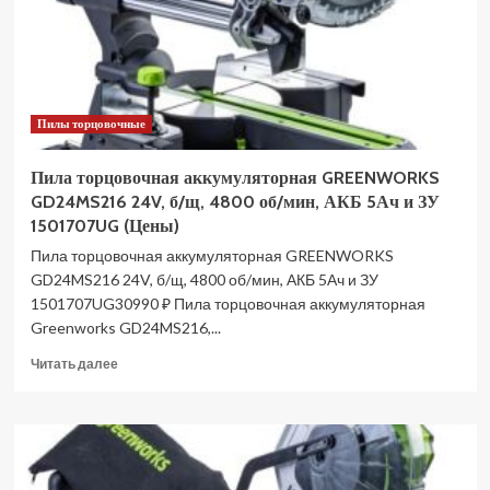
L
Dual
4300866
(Цены)
Пилы торцовочные
Пила торцовочная аккумуляторная GREENWORKS
GD24MS216 24V, б/щ, 4800 об/мин, АКБ 5Ач и ЗУ
1501707UG (Цены)
Пила торцовочная аккумуляторная GREENWORKS
GD24MS216 24V, б/щ, 4800 об/мин, АКБ 5Ач и ЗУ
1501707UG30990 ₽ Пила торцовочная аккумуляторная
Greenworks GD24MS216,...
Прочитать
Читать далее
больше
о
Пила
торцовочная
аккумуляторная
GREENWORKS