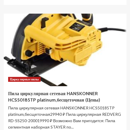
больше
о
Аккумуляторная
дисковая
пила
PATRIOT
CS
185
UES
без
АКБ
и
ЗУ
110303185
Циркулярные пилы
(Цены)
Пила циркулярная сетевая HANSKONNER
HCS50185TP platinum,бесщеточная (Цены)
Пила циркулярная сетевая HANSKONNER HCS50185TP
platinum,бесщеточная29940 ₽ Пила циркулярная REDVERG
RD-SS250-200019990 ₽ Возможно Вам пригодится: Пила
сегментная наборная STAYER по...