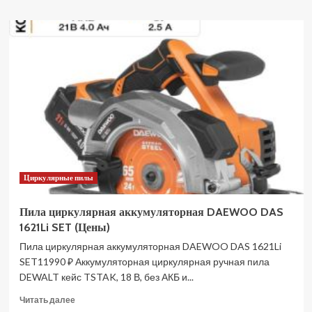
о
Пила
циркулярная
аккумуляторная
DongCheng
DCMY140S
(TYPE
EM)
АКБ
2х4
Ач,
ЗУ
2
Циркулярные пилы
А
DCMY140S(TYPE
EM)
Пила циркулярная аккумуляторная DAEWOO DAS
(Цены)
1621Li SET (Цены)
Пила циркулярная аккумуляторная DAEWOO DAS 1621Li
SET11990 ₽ Аккумуляторная циркулярная ручная пила
DEWALT кейс TSTAK, 18 В, без АКБ и...
Прочитать
Читать далее
больше