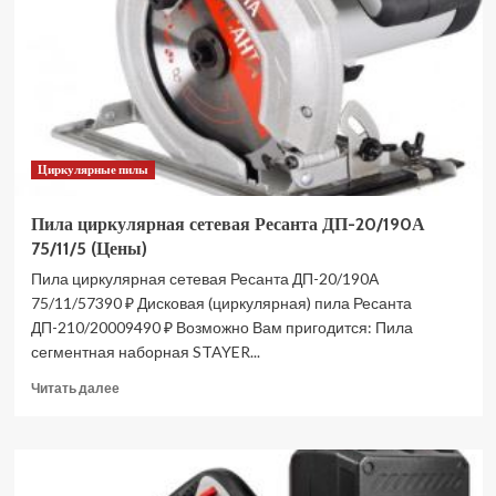
HS011GZ
XGT
BL
2×40В
без
АКБ
и
З/
Циркулярные пилы
У
(Цены)
Пила циркулярная сетевая Ресанта ДП-20/190А
75/11/5 (Цены)
Пила циркулярная сетевая Ресанта ДП-20/190А
75/11/57390 ₽ Дисковая (циркулярная) пила Ресанта
ДП-210/20009490 ₽ Возможно Вам пригодится: Пила
сегментная наборная STAYER...
Прочитать
Читать далее
больше
о
Пила
циркулярная
сетевая