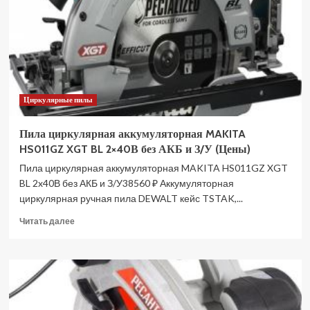
552
Z
без
АКБ
и
ЗУ
DCS552Z
Циркулярные пилы
(Цены)
Пила циркулярная аккумуляторная MAKITA
HS011GZ XGT BL 2×40В без АКБ и З/У (Цены)
Пила циркулярная аккумуляторная MAKITA HS011GZ XGT
BL 2x40В без АКБ и З/У38560 ₽ Аккумуляторная
циркулярная ручная пила DEWALT кейс TSTAK,...
Прочитать
Читать далее
больше
о
Пила
циркулярная
аккумуляторная
MAKITA