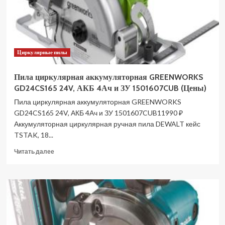
Циркулярные пилы
Пила циркулярная аккумуляторная GREENWORKS
GD24CS165 24V, АКБ 4Ач и ЗУ 1501607CUB (Цены)
Пила циркулярная аккумуляторная GREENWORKS
GD24CS165 24V, АКБ 4Ач и ЗУ 1501607CUB11990 ₽
Аккумуляторная циркулярная ручная пила DEWALT кейс
TSTAK, 18...
Прочитать
Читать далее
больше
о
Пила
циркулярная
аккумуляторная
GREENWORKS
GD24CS165