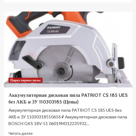
о
Пила
циркулярная
аккумуляторная
DAEWOO
DAS
1621Li
SET
(Цены)
Циркулярные пилы
Аккумуляторная дисковая пила PATRIOT CS 185 UES
без АКБ и ЗУ 110303185 (Цены)
Аккумуляторная дисковая пила PATRIOT CS 185 UES без
АКБ и ЗУ 11030318510616 ₽ Аккумуляторная дисковая пила
BOSCH GKS 18V-51 06019M312235932...
Прочитать
Читать далее