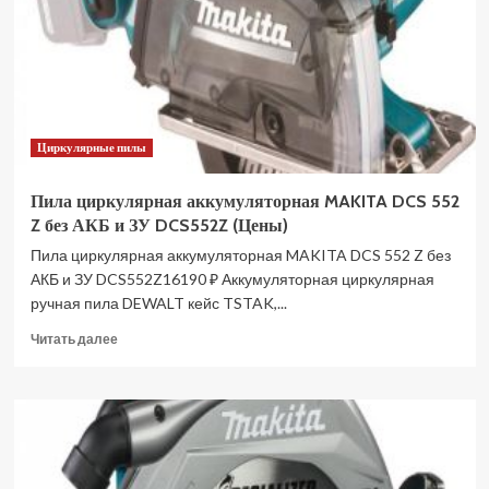
24V,
АКБ
4Ач
и
ЗУ
1501607CUB
(Цены)
Циркулярные пилы
Пила циркулярная аккумуляторная MAKITA DCS 552
Z без АКБ и ЗУ DCS552Z (Цены)
Пила циркулярная аккумуляторная MAKITA DCS 552 Z без
АКБ и ЗУ DCS552Z16190 ₽ Аккумуляторная циркулярная
ручная пила DEWALT кейс TSTAK,...
Прочитать
Читать далее
больше
о
Пила
циркулярная
аккумуляторная
MAKITA
DCS