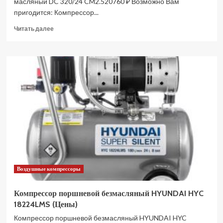
масляный DC 320/24 CM2.520760 ₽ Возможно Вам
пригодится: Компрессор...
Прочитать
Читать далее
больше
о
Компрессор
поршневой
FUBAG
DC
320/50
CM2,5
614319547
(Цены)
Воздушные компрессоры
Компрессор поршневой безмасляный HYUNDAI HYC
18224LMS (Цены)
Компрессор поршневой безмасляный HYUNDAI HYC