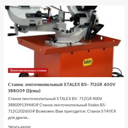
Станок
ленточнопильный
STALEX
BSM-
270G
102612
(Цены)
Ленточнопильные станки
Станок ленточнопильный STALEX BS- 712GR 400V
388009 (Цены)
Станок ленточнопильный STALEX BS- 712GR 400V
388009139440 ₽ Станок ленточнопильный Stalex BS-
712G202650 ₽ Возможно Вам пригодится: Станок STAYER
для дрели...
Прочитать
Читать далее