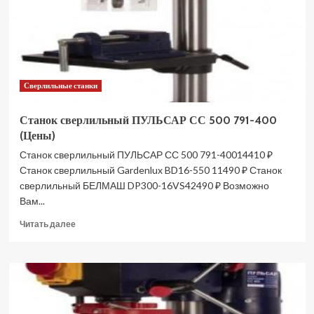
35
pro
(Цены)
Сверлильные станки
Станок сверлильный ПУЛЬСАР СС 500 791-400
(Цены)
Станок сверлильный ПУЛЬСАР СС 500 791-40014410 ₽
Станок сверлильный Gardenlux BD16-550 11490 ₽ Станок
сверлильный БЕЛМАШ DP300-16VS42490 ₽ Возможно
Вам...
Прочитать
Читать далее
больше
о
Станок
сверлильный
ПУЛЬСАР
СС