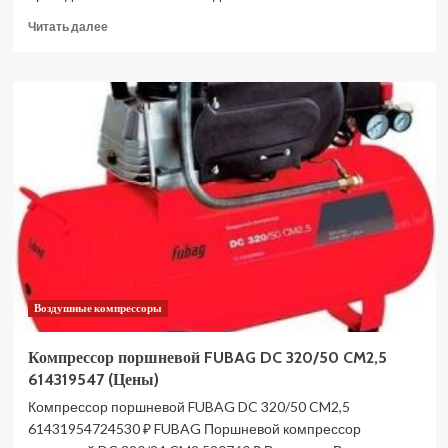
Прочитать
Читать далее
больше
о
Станок
ленточнопильный
STALEX
BS-
315GH
400V,
полуавтоматический
388124
(Цены)
Воздушные компрессоры
Компрессор поршневой FUBAG DC 320/50 CM2,5
614319547 (Цены)
Компрессор поршневой FUBAG DC 320/50 CM2,5
61431954724530 ₽ FUBAG Поршневой компрессор