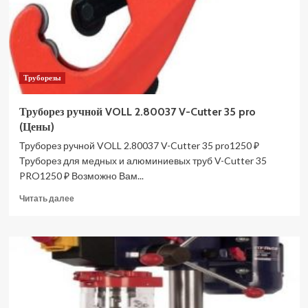
цветных
металлов,
6-
35
мм
Труборезы
KN-
903102BK
(Цены)
Труборез ручной VOLL 2.80037 V-Cutter 35 pro
(Цены)
Труборез ручной VOLL 2.80037 V-Cutter 35 pro1250 ₽
Труборез для медных и алюминиевых труб V-Cutter 35
PRO1250 ₽ Возможно Вам...
Прочитать
Читать далее
больше
о
Труборез
ручной
VOLL
2.80037
V-
Cutter