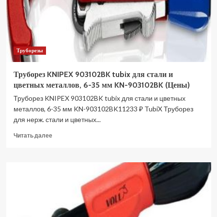
Труборезы
Труборез KNIPEX 903102BK tubix для стали и
цветных металлов, 6-35 мм KN-903102BK (Цены)
Труборез KNIPEX 903102BK tubix для стали и цветных
металлов, 6-35 мм KN-903102BK11233 ₽ TubiX Труборез
для нерж. стали и цветных...
Прочитать
Читать далее
больше
о
Труборез
KNIPEX
903102BK
tubix
для
стали
и