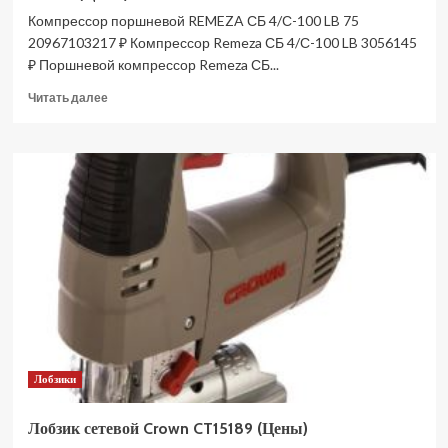
Компрессор поршневой REMEZA СБ 4/С-100 LB 75
20967103217 ₽ Компрессор Remeza СБ 4/С-100 LB 3056145
₽ Поршневой компрессор Remeza СБ...
Прочитать
Читать далее
больше
о
Компрессор
поршневой
REMEZA
СБ
4/
С-100
LB
75
20967
(Цены)
Лобзики
Лобзик сетевой Crown CT15189 (Цены)