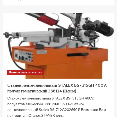
больше
о
Станок
ленточнопильный
STALEX
BS-
712GR
400V
388009
(Цены)
Ленточнопильные станки
Станок ленточнопильный STALEX BS- 315GH 400V,
полуавтоматический 388124 (Цены)
Станок ленточнопильный STALEX BS- 315GH 400V,
полуавтоматический 388124405600 ₽ Станок
ленточнопильный Stalex BS-712G202650 ₽ Возможно Вам
пригодится: Станок STAYER для...