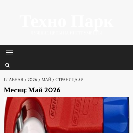
Перейти
Техно Парк
к
содержимому
ЛУЧШИЕ ЦЕНЫ НА ИНСТРУМЕНТЫ.
Основное
меню
ГЛАВНАЯ
2026
МАЙ
СТРАНИЦА 39
Месяц:
Май 2026