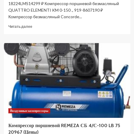
18224LMS14299 ₽ Компрессор поршневой безмасляный
QUATTRO ELEMENTI KM 0-150 ., 919-8607190 ₽
Компрессор безмасляный Concorde...
Прочитать
Читать далее
больше
о
Компрессор
поршневой
безмасляный
HYUNDAI
HYC
18224LMS
(Цены)
Воздушные компрессоры
Компрессор поршневой REMEZA СБ 4/С-100 LB 75
20967 (Цены)