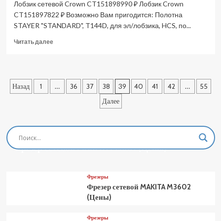
Лобзик сетевой Crown CT151898990 ₽ Лобзик Crown
CT151897822 ₽ Возможно Вам пригодится: Полотна
STAYER "STANDARD", T144D, для эл/лобзика, HCS, по...
Прочитать
Читать далее
больше
о
Лобзик
сетевой
Пагинация
Назад
1
…
36
37
38
39
40
41
42
…
55
Crown
CT15189
записей
Далее
(Цены)
Фрезеры
Фрезер сетевой MAKITA M3601 (Цены)
Фрезеры
Фрезер сетевой MAKITA M3602
(Цены)
Фрезеры